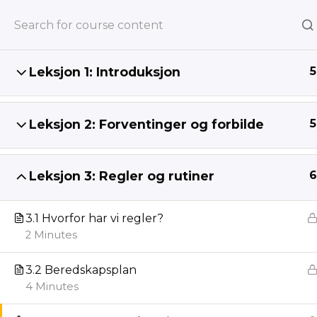
Home
Alle kurs
Ledertrening
Konfirmantle
Leksjon 1: Introduksjon
5
Leksjon 2: Forventinger og forbilde
5
Leksjon 3: Regler og rutiner
6
3.1 Hvorfor har vi regler?
2 Minutes
3.2 Beredskapsplan
4 Minutes