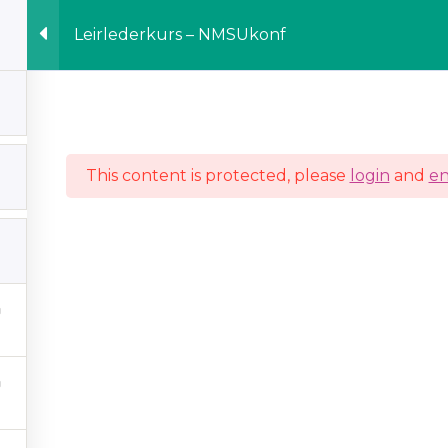
der
Leirlederkurs – NMSUkonf
This content is protected, please
login
and
en