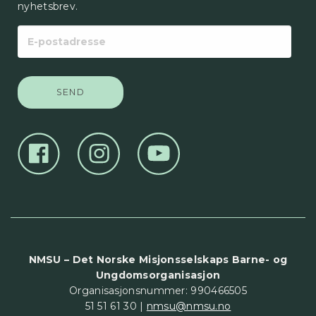
nyhetsbrev.
E-
postadresse
NMSU – Det Norske Misjonsselskaps Barne- og
Ungdomsorganisasjon
Organisasjonsnummer: 990466505
51 51 61 30 |
nmsu@nmsu.no