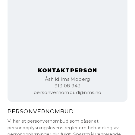
KONTAKTPERSON
Åshild Ims Moberg
913 08 943
personvernombud@nms.no
PERSONVERNOMBUD
Vi har et personvernombud som påser at
personopplysningslovens regler om behandling av
personopplysninger blir fulgt. Spørsmål vedrørende