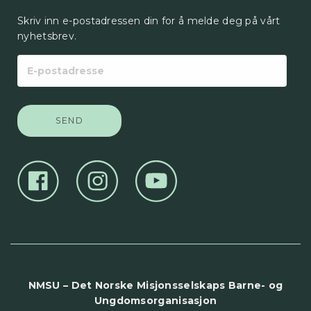
Skriv inn e-postadressen din for å melde deg på vårt
nyhetsbrev.
E-
postadresse
NMSU – Det Norske Misjonsselskaps Barne- og
Ungdomsorganisasjon