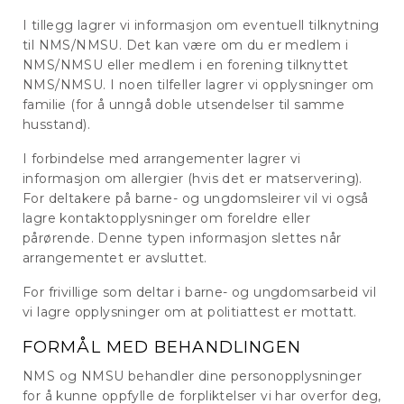
I tillegg lagrer vi informasjon om eventuell tilknytning
til NMS/NMSU. Det kan være om du er medlem i
NMS/NMSU eller medlem i en forening tilknyttet
NMS/NMSU. I noen tilfeller lagrer vi opplysninger om
familie (for å unngå doble utsendelser til samme
husstand).
I forbindelse med arrangementer lagrer vi
informasjon om allergier (hvis det er matservering).
For deltakere på barne- og ungdomsleirer vil vi også
lagre kontaktopplysninger om foreldre eller
pårørende. Denne typen informasjon slettes når
arrangementet er avsluttet.
For frivillige som deltar i barne- og ungdomsarbeid vil
vi lagre opplysninger om at politiattest er mottatt.
FORMÅL MED BEHANDLINGEN
NMS og NMSU behandler dine personopplysninger
for å kunne oppfylle de forpliktelser vi har overfor deg,