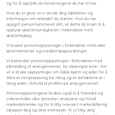
og for å oppfylle de forventingene du har til oss.
Hvis du er giver vil vi sende deg takkebrev og
informasjon om arbeidet du støtter. Hvis du har
oppgitt personnummeret ditt, vil dette bli brukt til å
opplyse skattemyndigheter i forbindelse med
skattefradrag.
Vi bruker personopplysninger i forbindelse med ulike
abonnementer og medlemskapsordninger.
Vi behandler personopplysninger i forbindelse med
påmelding til arrangementer, for eksempel leirer. Her
vil vi bruke opplysninger om både kjønn og alder for å
sikre at romplassering blir riktig og at deltakerne er i
riktig alder i forhold til profilen på arrangementet.
Personopplysningene brukes også til å forbedre og
videreutvikle våre tjenester, analysere og forstå
markedstrender og for å tilby relevant markedsføring
tilpasset deg og dine interesser. Vi vil tilby deg