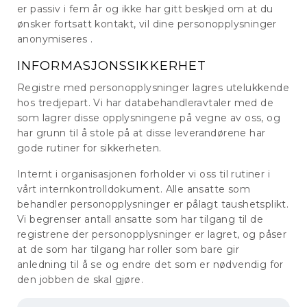
er passiv i fem år og ikke har gitt beskjed om at du
ønsker fortsatt kontakt, vil dine personopplysninger
anonymiseres .
INFORMASJONSSIKKERHET
Registre med personopplysninger lagres utelukkende
hos tredjepart. Vi har databehandleravtaler med de
som lagrer disse opplysningene på vegne av oss, og
har grunn til å stole på at disse leverandørene har
gode rutiner for sikkerheten.
Internt i organisasjonen forholder vi oss til rutiner i
vårt internkontrolldokument. Alle ansatte som
behandler personopplysninger er pålagt taushetsplikt.
Vi begrenser antall ansatte som har tilgang til de
registrene der personopplysninger er lagret, og påser
at de som har tilgang har roller som bare gir
anledning til å se og endre det som er nødvendig for
den jobben de skal gjøre.