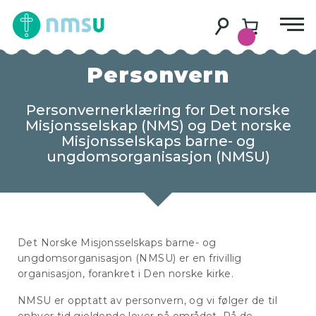
Personvern
Personvernerklæring for Det norske
Misjonsselskap (NMS) og Det norske
Misjonsselskaps barne- og
ungdomsorganisasjon (NMSU)
Det Norske Misjonsselskaps barne- og
ungdomsorganisasjon (NMSU) er en frivillig
organisasjon, forankret i Den norske kirke.
NMSU er opptatt av personvern, og vi følger de til