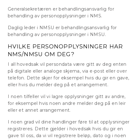
Generalsekretæren er behandlingsansvarlig for
behandling av personopplysninger i NMS.
Daglig leder i NMSU er behandlingsansvarlig for
behandling av personopplysninger i NMSU.
HVILKE PERSONOPPLYSNINGER HAR
NMS/NMSU OM DEG?
I all hovedsak vil persondata være gitt av deg enten
på digitale eller analoge skjema, via e-post eller over
telefon. Dette skjer for eksempel hvis du gir en gave,
eller hvis du melder deg på et arrangement.
I noen tilfeller vil vi lagre opplysninger gitt av andre,
for eksempel hvis noen andre melder deg på en leir
eller et annet arrangement.
I noen grad vil dine handlinger føre til at opplysninger
registreres. Dette gjelder i hovedsak hvis du gir en
gave til oss, da vi vil registrere beløp, dato og i noen