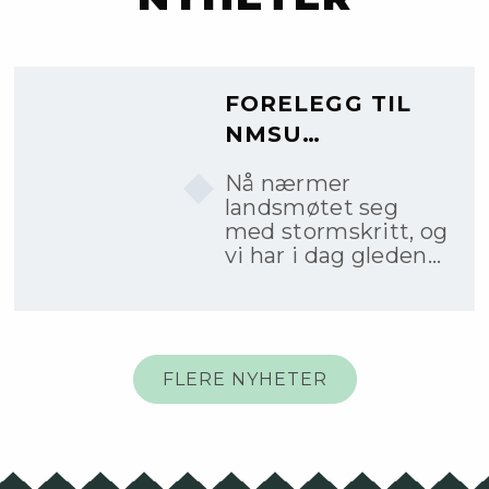
FORELEGG TIL
NMSU
LANDSMØTE
Nå nærmer
landsmøtet seg
med stormskritt, og
vi har i dag gleden
av å sende ut
forelegget til NMSU
Landsmøte 2026.
FLERE NYHETER