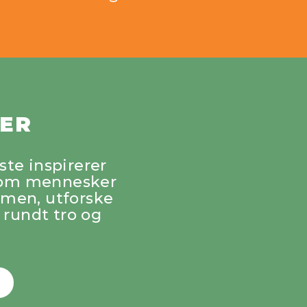
IER
te inspirerer
e om mennesker
ammen, utforske
 rundt tro og