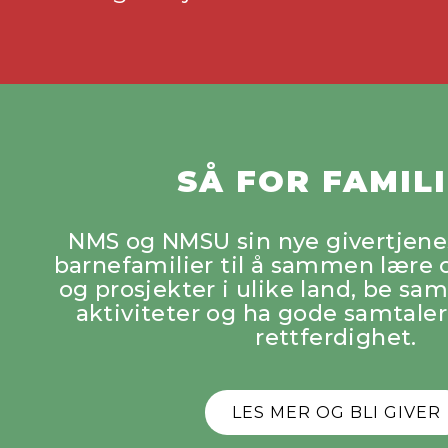
SÅ FOR FAMIL
NMS og NMSU sin nye givertjenes
barnefamilier til å sammen lær
og prosjekter i ulike land, be s
aktiviteter og ha gode samtaler
rettferdighet.
LES MER OG BLI GIVER