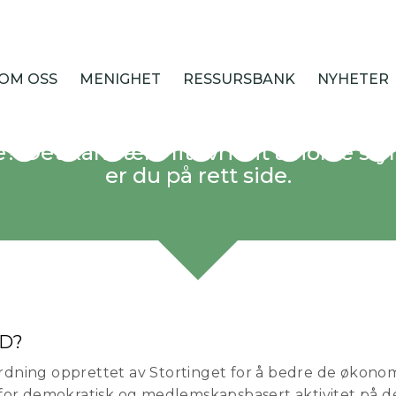
Hva er Frifond
OM OSS
MENIGHET
RESSURSBANK
NYHETER
d – hva er det? Hvem kan få det? Og
e? Det kan være litt vrient å holde sty
er du på rett side.
ND?
ordning opprettet av Stortinget for å bedre de økono
r demokratisk og medlemskapsbasert aktivitet på det