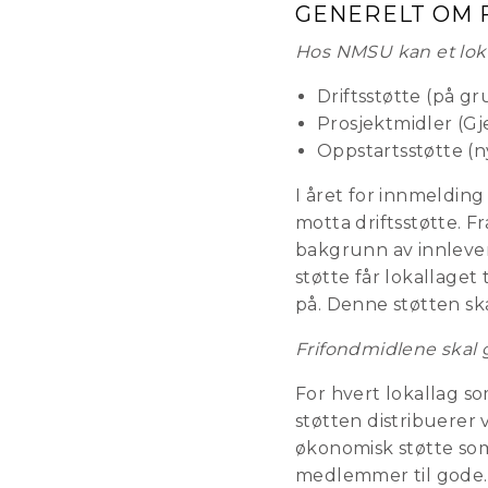
GENERELT OM 
Hos NMSU kan et lokal
Driftsstøtte (på g
Prosjektmidler (G
Oppstartsstøtte (n
I året for innmeldin
motta driftsstøtte. Fr
bakgrunn av innlever
støtte får lokallaget
på. Denne støtten sk
Frifondmidlene skal gå
For hvert lokallag s
støtten distribuerer 
økonomisk støtte som
medlemmer til gode.