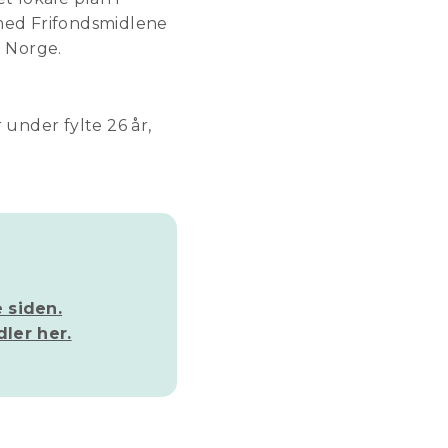
 med Frifondsmidlene
i Norge.
under fylte 26 år,
 siden.
dler her.