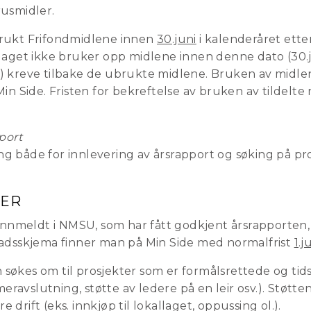
rusmidler.
rukt Frifondmidlene innen
30.juni
i kalenderåret ette
laget ikke bruker opp midlene innen denne dato (30.ju
) kreve tilbake de ubrukte midlene. Bruken av midle
in Side. Fristen for bekreftelse av bruken av tildelte
port
ning både for innlevering av årsrapport og søking på p
LER
 innmeldt i NMSU, som har fått godkjent årsrapporten
adsskjema finner man på Min Side med normalfrist
1.j
 søkes om til prosjekter som er formålsrettede og tid
ravslutning, støtte av ledere på en leir osv.). Støtten
 drift (eks. innkjøp til lokallaget, oppussing ol.).