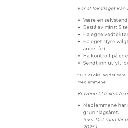
For at lokallaget kan
Være en selvstendi
Bestå av minst 5 
Ha egne vedtekter,
Ha eget styre val
annet år).
Ha kontroll på ege
Sendt inn utfylt, 
* OBS! Lokallag der bare 3
medlemmene.
Kravene til tellend
Medlemmene har indi
grunnlagsåret.
(eks. Det man får 
2025.)