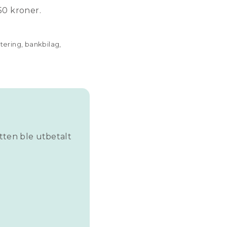
0 kroner.
tering, bankbilag,
øtten ble utbetalt