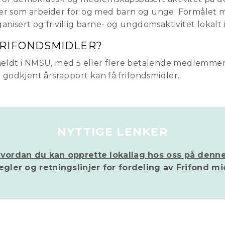
joner som arbeider for og med barn og unge. Formålet
rganisert og frivillig barne- og ungdomsaktivitet lokalt 
FRIFONDSMIDLER?
eldt i NMSU, med 5 eller flere betalende medlemmer 
 godkjent årsrapport kan få frifondsmidler.
NYTTIGE LENKER
vordan du kan opprette lokallag hos oss på denne
gler og retningslinjer for fordeling av Frifond mi