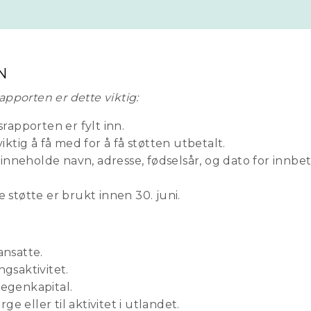
N
apporten er dette viktig:
srapporten er fylt inn.
tig å få med for å få støtten utbetalt.
nneholde navn, adresse, fødselsår, og dato for innbe
e støtte er brukt innen 30. juni.
ansatte.
ngsaktivitet.
 egenkapital.
e eller til aktivitet i utlandet.