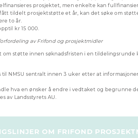
finansieres prosjektet, men enkelte kan fullfinansier
ått tildelt prosjektstøtte et år, kan det søke om støt
ere to år.
ptil kr 15 000.
orfordeling av Frifond og prosjektmidler
t om støtte innen søknadsfristen i en tildelingsrunde
 til NMSU sentralt innen 3 uker etter at informasjone
dle hva en ønsker å endre i vedtaket og begrunne de
es av Landsstyrets AU.
NGSLINJER OM FRIFOND PROSJEKT