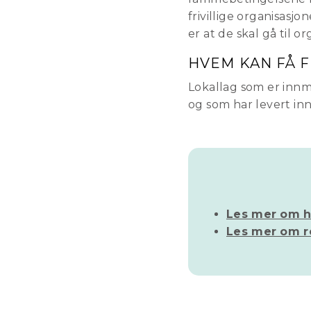
frivillige organisas
er at de skal gå til o
HVEM KAN FÅ 
Lokallag som er innm
og som har levert inn
Les mer om h
Les mer om re