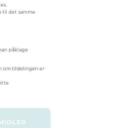
es.
te til det samme
 kan påklage
n om tildelingen er
tte.
MIDLER