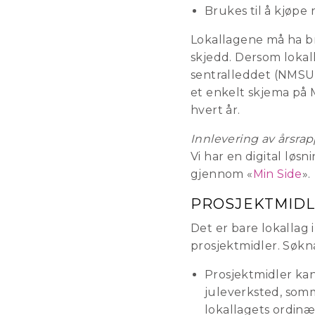
Brukes til å kjøpe 
Lokallagene må ha b
skjedd. Dersom lokal
sentralleddet (NMSU
et enkelt skjema på M
hvert år.
Innlevering av årsrap
Vi har en digital løs
gjennom «
Min Side
».
PROSJEKTMID
Det er bare lokallag
prosjektmidler. Søkn
Prosjektmidler kan
juleverksted, somme
lokallagets ordinære