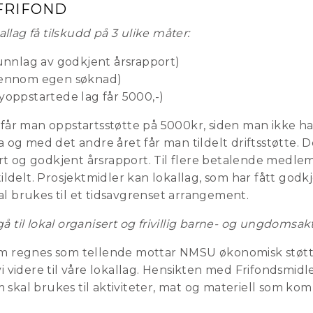
FRIFOND
lag få tilskudd på 3 ulike måter:
runnlag av godkjent årsrapport)
jennom egen søknad)
yoppstartede lag får 5000,-)
g får man oppstartsstøtte på 5000kr, siden man ikke ha
a og med det andre året får man tildelt driftsstøtte. D
t og godkjent årsrapport. Til flere betalende medle
 tildelt. Prosjektmidler kan lokallag, som har fått godk
al brukes til et tidsavgrenset arrangement.
 til lokal organisert og frivillig barne- og ungdomsakt
om regnes som tellende mottar NMSU økonomisk støtt
vi videre til våre lokallag. Hensikten med Frifondsmidle
 skal brukes til aktiviteter, mat og materiell som ko