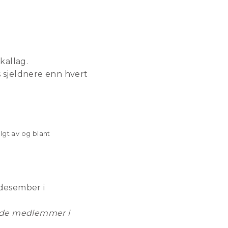
kallag.
 sjeldnere enn hvert
lgt av og blant
.desember i
lende medlemmer i