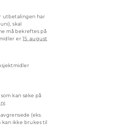
r utbetalingen har
ni), skal
ne må bekreftes på
 midler er
15. august
rosjektmidler
, som kan søke på
uni
.
savgrensede (eks.
 kan ikke brukes til