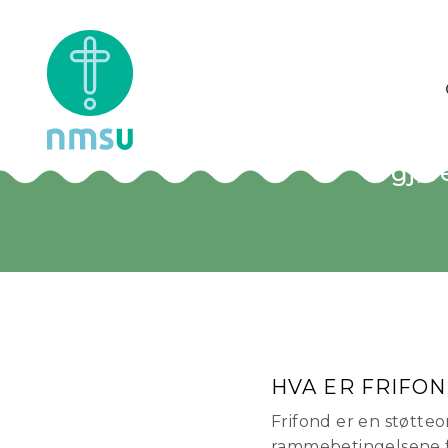
Frifon
vi gjør
HVA ER FRIFO
Frifond er en støtte
rammebetingelsene fo