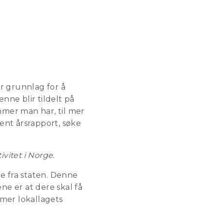
r grunnlag for å
enne blir tildelt på
mmer man har, til mer
jent årsrapport, søke
ivitet i Norge.
e fra staten. Denne
ne er at dere skal få
mmer lokallagets