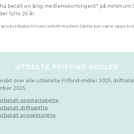
a betalt en årlig medlemskontingent* på minimum 5
r fylte 26 år.
pores tilbake til hvert enkelt medlem (dette kan være vipps-kvit
UTDELTE FRIFOND-MIDLER
rsikt over alle utbetalte Frifond-midler 2025, driftsst
ember 2025.
utbetalt oppstartsstøtte
tbetalt driftsstøtte
utbetalt prosjektstøtte