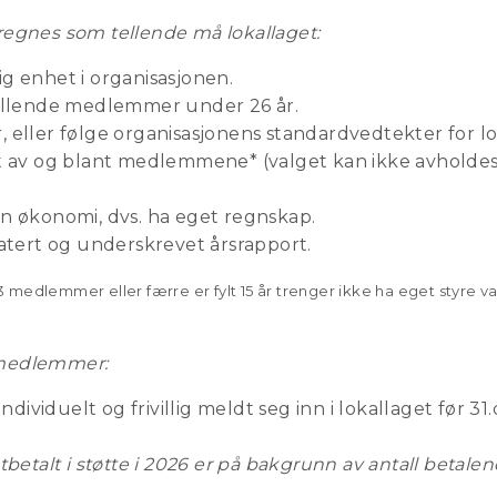
 regnes som tellende må lokallaget:
g enhet i organisasjonen.
tellende medlemmer under 26 år.
 eller følge organisasjonens standardvedtekter for lo
gt av og blant medlemmene* (valget kan ikke avholdes
n økonomi, dvs. ha eget regnskap.
datert og underskrevet årsrapport.
 medlemmer eller færre er fylt 15 år trenger ikke ha eget styre va
e medlemmer:
viduelt og frivillig meldt seg inn i lokallaget før 31
utbetalt i støtte i 2026 er på bakgrunn av antall beta