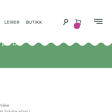
?
LEIRER
BUTIKK
 hva må
r på. Da
miske
 lokale plan i