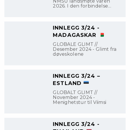
NMSU landsmøte våren
2026. I den forbindelse
sendes nå strategiplan 2024-
2028 og vedtekter for
NMSU ut på høring i
organisasjonen slik
INNLEGG 3/24 -
vedtektene åpner for.
MADAGASKAR
GLOBALE GLIMT //
Desember 2024 - Glimt fra
døveskolene
INNLEGG 3/24 –
ESTLAND
GLOBALT GLIMT //
November 2024 -
Menighetstur til Viimsi
INNLEGG 3/24 -