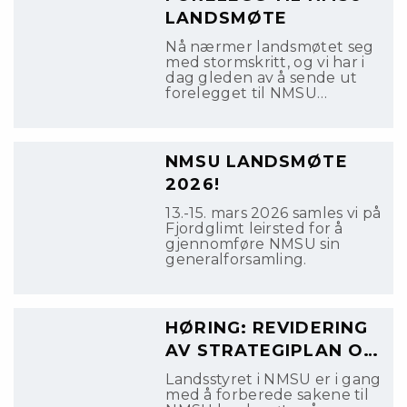
Søndagsskolen Norge og
LANDSMØTE
NMSU fortsetter
samarbeidet, slik at arbeidet
Nå nærmer landsmøtet seg
kan vokse videre og nå enda
med stormskritt, og vi har i
flere.
dag gleden av å sende ut
forelegget til NMSU
Landsmøte 2026.
NMSU LANDSMØTE
2026!
13.-15. mars 2026 samles vi på
Fjordglimt leirsted for å
gjennomføre NMSU sin
generalforsamling.
HØRING: REVIDERING
AV STRATEGIPLAN OG
VEDTEKTER
Landsstyret i NMSU er i gang
med å forberede sakene til