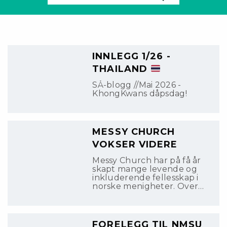
etter
INNLEGG 1/26 -
THAILAND
SÅ-blogg //Mai 2026 -
KhongKwans dåpsdag!
MESSY CHURCH
VOKSER VIDERE
Messy Church har på få år
skapt mange levende og
inkluderende fellesskap i
norske menigheter. Over
hele landet samles
mennesker i alle aldre rundt
måltid, aktiviteter og
bibelfortellinger.
FORELEGG TIL NMSU