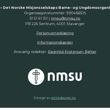
– Det Norske Misjonsselskaps Barne- og Ungdomsorgani
Organisasjonsnummer: 990466505
51 51 61 30 |
nmsu@nmsu.no
PB 226 Sentrum, 4001 Stavanger
Personvernerklæring
Informasjonskapsler
Ansvarlig redaktør:
Ragnhild Kristensen Bøhler
Design av
strokdesign.no