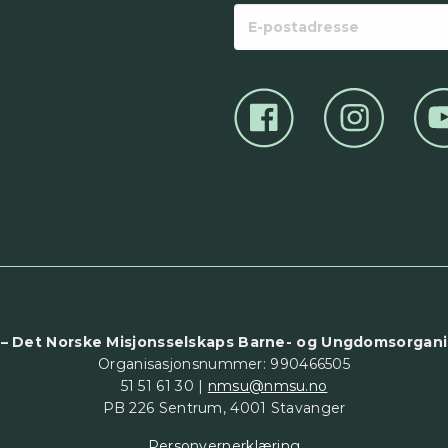
E-
postadresse
– Det Norske Misjonsselskaps Barne- og Ungdomsorgani
Organisasjonsnummer: 990466505
51 51 61 30 |
nmsu@nmsu.no
PB 226 Sentrum, 4001 Stavanger
Personvernerklæring