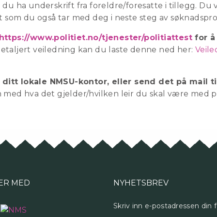
u ha underskrift fra foreldre/foresatte i tillegg. Du v
et som du også tar med deg i neste steg av søknadspro
https://www.politiet.no/tjenester/politiattest
for å
taljert veiledning kan du laste denne ned her:
Veile
il ditt lokale NMSU-kontor, eller send det på mai
 med hva det gjelder/hvilken leir du skal være med p
ER MED
NYHETSBREV
Skriv inn e-postadressen din 