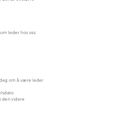
som leder hos oss.
 deg om å være leder
elsdato.
i den videre