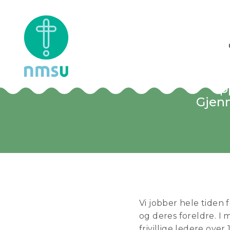
Po
Som f
opp
Gjenn
Vi jobber hele tiden 
og deres foreldre. I 
frivillige ledere over