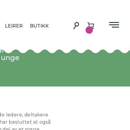
MSU
LEIRER
BUTIKK
flotte
dre.
i unge
åde ledere, deltakere
 har besluttet at også
n del av et større