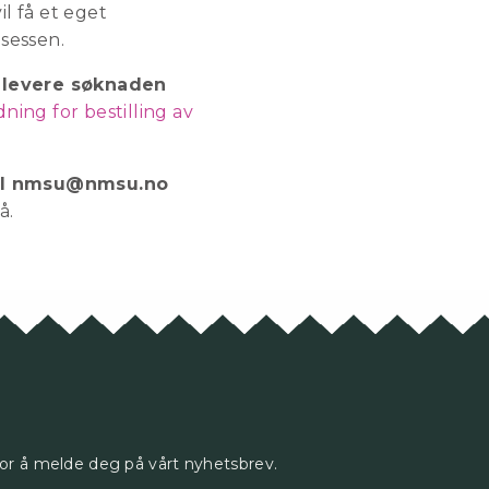
il få et eget
sessen.
 levere søknaden
dning for bestilling av
l til nmsu@nmsu.no
å.
for å melde deg på vårt nyhetsbrev.