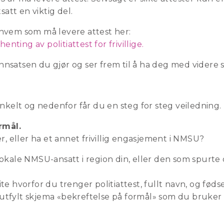
satt en viktig del.
hvem som må levere attest her:
enting av politiattest for frivillige.
 innsatsen du gjør og ser frem til å ha deg med videre 
nkelt og nedenfor får du en steg for steg veiledning.
rmål.
r, eller ha et annet frivillig engasjement i NMSU?
okale NMSU-ansatt i region din, eller den som spurte
e hvorfor du trenger politiattest, fullt navn, og føds
g utfylt skjema «bekreftelse på formål» som du bruker 