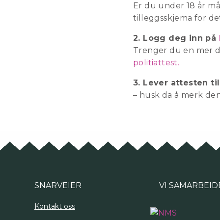
Er du under 18 år må d
tilleggsskjema for d
2. Logg deg inn på
Trenger du en mer de
politiattest.
3. Lever attesten t
– husk da å merk den
SNARVEIER
VI SAMARBEID
Kontakt oss