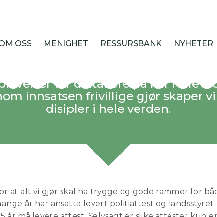
litiattest i N
OM OSS
MENIGHET
RESSURSBANK
NYHETER
rivillig i NMSU er du med på å skape 
levelser for deltakere på leir i alle al
om innsatsen frivillige gjør skaper v
disipler i hele verden.
for at alt vi gjør skal ha trygge og gode rammer for b
mange år har ansatte levert politiattest og landsstyret
 15 år må levere attest. Selvsagt er slike attester kun e