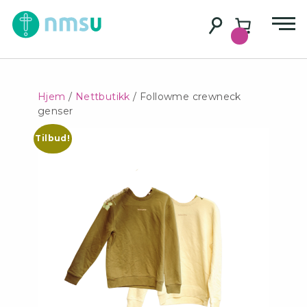
Hjem
/
Nettbutikk
/ Followme crewneck
genser
Tilbud!