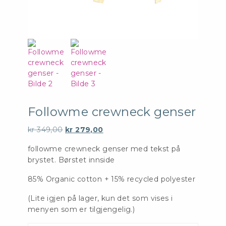
Followme crewneck genser
Opprinnelig
Nåværende
kr
349,00
kr
279,00
pris
pris
followme crewneck genser med tekst på
var:
er:
brystet. Børstet innside
kr 349,00.
kr 279,00.
85% Organic cotton + 15% recycled polyester
(Lite igjen på lager, kun det som vises i
menyen som er tilgjengelig.)