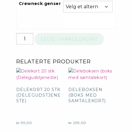
Crewneck genser
Followme
LEGG I HANDLEKURV
crewneck
genser
antall
RELATERTE PRODUKTER
DELEKORT 20 STK
DELEBOKSEN
(DELEGUDSTJENE
(BOKS MED
STE)
SAMTALEKORT)
kr
99,00
kr
299,00