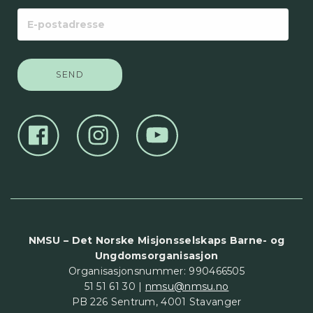
E-
postadresse
NMSU – Det Norske Misjonsselskaps Barne- og
Ungdomsorganisasjon
Organisasjonsnummer: 990466505
51 51 61 30 |
nmsu@nmsu.no
PB 226 Sentrum, 4001 Stavanger