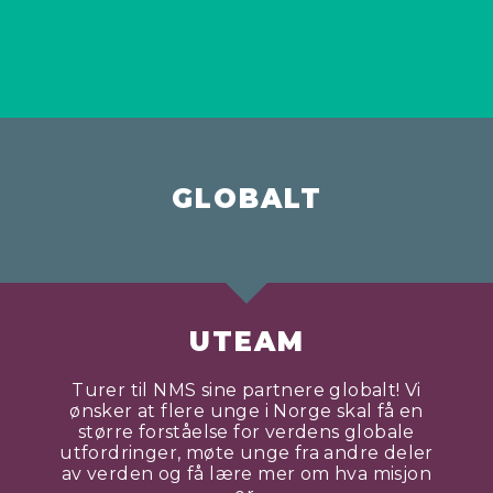
GLOBALT
UTEAM
Turer til NMS sine partnere globalt! Vi
ønsker at flere unge i Norge skal få en
større forståelse for verdens globale
utfordringer, møte unge fra andre deler
av verden og få lære mer om hva misjon