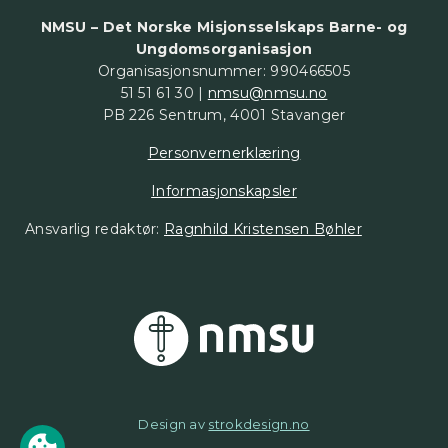
NMSU – Det Norske Misjonsselskaps Barne- og
Ungdomsorganisasjon
Organisasjonsnummer: 990466505
51 51 61 30 |
nmsu@nmsu.no
PB 226 Sentrum, 4001 Stavanger
Personvernerklæring
Informasjonskapsler
Ansvarlig redaktør:
Ragnhild Kristensen Bøhler
Design av
strokdesign.no