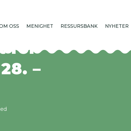
nr. 4
OM OSS
MENIGHET
RESSURSBANK
NYHETER
 for
 28. –
i
ted