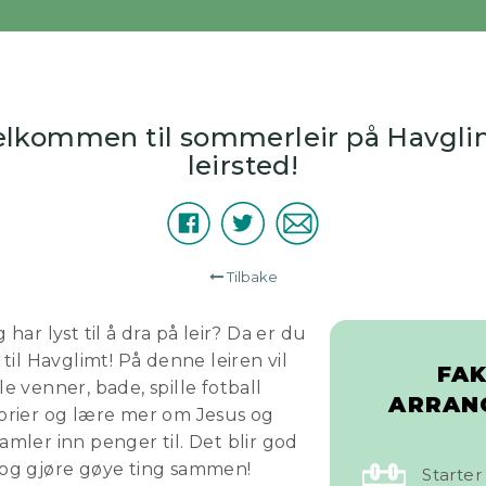
elkommen til sommerleir på Havgli
leirsted!
Facebook
Twitter
E-
Del
post
Tilbake
g har lyst til å dra på leir? Da er du
il Havglimt! På denne leiren vil
FA
 venner, bade, spille fotball
ARRAN
storier og lære mer om Jesus og
samler inn penger til. Det blir god
e og gjøre gøye ting sammen!
Starter