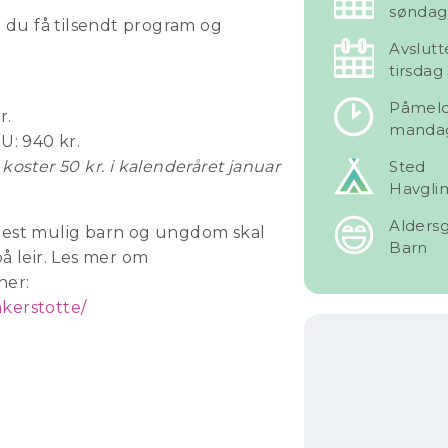
søndag 
il du få tilsendt program og
Avslutt
tirsdag
Påmeldi
r.
mandag 
: 940 kr.
ster 50 kr. i kalenderåret januar
Sted
Havglim
Alders
flest mulig barn og ungdom skal
Barn
på leir. Les mer om
her:
akerstotte/