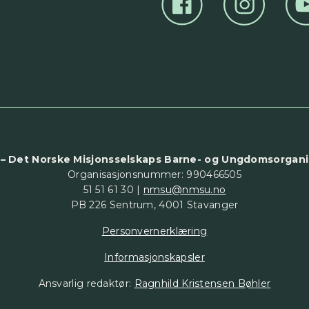
– Det Norske Misjonsselskaps Barne- og Ungdomsorgani
Organisasjonsnummer: 990466505
51 51 61 30 |
nmsu@nmsu.no
PB 226 Sentrum, 4001 Stavanger
Personvernerklæring
Informasjonskapsler
Ansvarlig redaktør:
Ragnhild Kristensen Bøhler