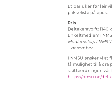
Et par uker før leir v
pakkeliste på epost.
Pris
Deltakeravgift: 1140 k
Enkeltmedlem i NMSU
Medlemskap i NMSU ko
– desember
I NMSU ønsker vi at 
få mulighet til å dra 
støtteordningen vår 
https://nmsu.no/delt