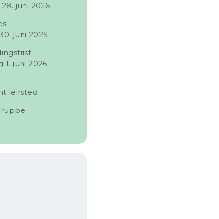
28. juni 2026
es
 30. juni 2026
ngsfrist
1. juni 2026
t leirsted
gruppe