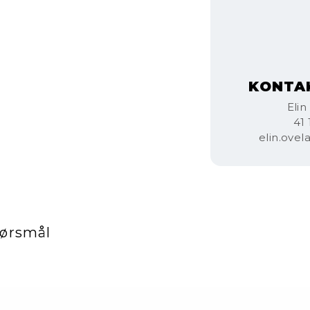
KONTA
Elin
41 
elin.ove
pørsmål