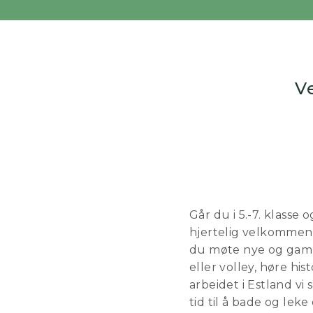
V
Går du i 5.-7. klasse o
hjertelig velkommen t
du møte nye og gamle
eller volley, høre hi
arbeidet i Estland vi 
tid til å bade og lek