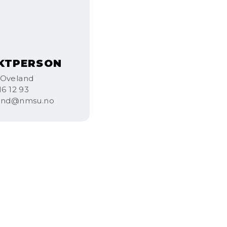
KTPERSON
 Oveland
16 12 93
land@nmsu.no