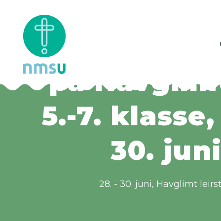
Sommerleir 
på Havglimt
5.-7. klasse,
30. jun
28. - 30. juni
Havglimt leirs