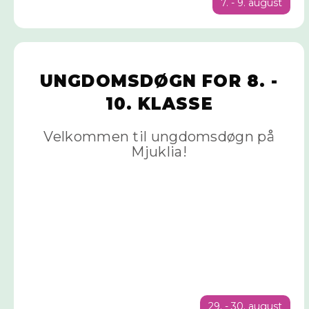
7. - 9. august
UNGDOMSDØGN FOR 8. -
10. KLASSE
Velkommen til ungdomsdøgn på
Mjuklia!
29. - 30. august