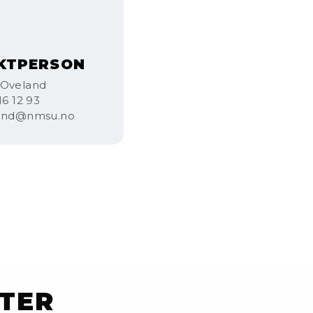
KTPERSON
 Oveland
16 12 93
land@nmsu.no
TER