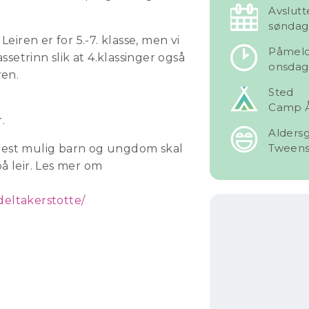
Avslutt
søndag 
?
Leiren er for 5.-7. klasse, men vi
Påmeldi
ssetrinn slik at 4.klassinger også
onsdag 
ren.
Sted
Camp 
.
Alders
Tween
flest mulig barn og ungdom skal
på leir. Les mer om
deltakerstotte/