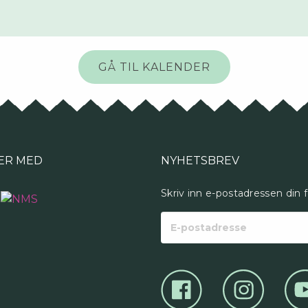
GÅ TIL KALENDER
ER MED
NYHETSBREV
Skriv inn e-postadressen din 
E-
postadresse