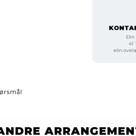
KONTA
Elin
41 
elin.ove
pørsmål
 ANDRE ARRANGEMEN