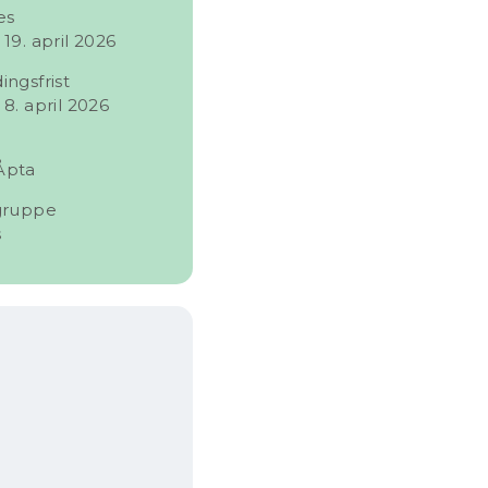
es
19. april 2026
ngsfrist
8. april 2026
Åpta
gruppe
s