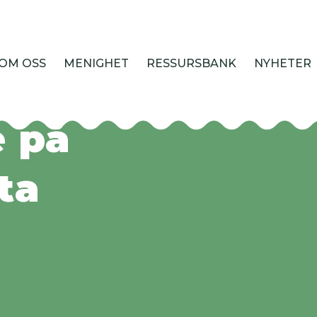
OM OSS
MENIGHET
RESSURSBANK
NYHETER
 for
e på
ta