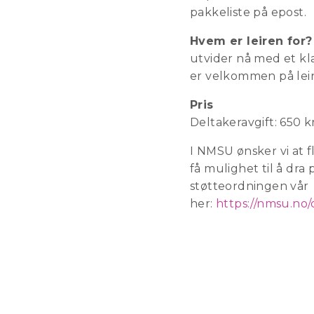
pakkeliste på epost.
Hvem er leiren for
utvider nå med et kla
er velkommen på lei
Pris
Deltakeravgift: 650 kr
I NMSU ønsker vi at 
få mulighet til å dra 
støtteordningen vår
her:
https://nmsu.no/