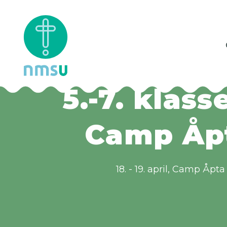
Tweensleir
5.-7. klass
Camp Åp
18. - 19. april
Camp Åpta