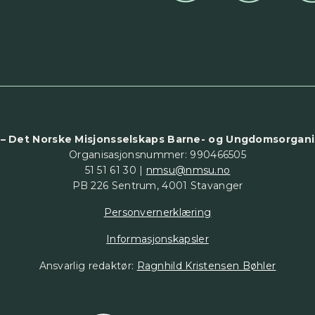
– Det Norske Misjonsselskaps Barne- og Ungdomsorgani
Organisasjonsnummer: 990466505
51 51 61 30 |
nmsu@nmsu.no
PB 226 Sentrum, 4001 Stavanger
Personvernerklæring
Informasjonskapsler
Ansvarlig redaktør:
Ragnhild Kristensen Bøhler