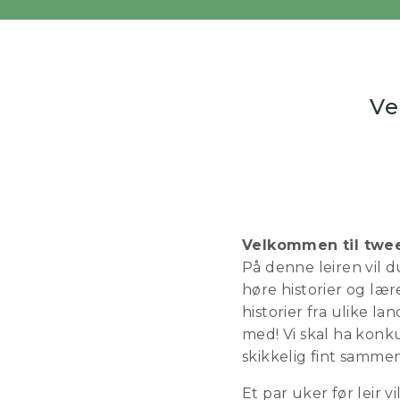
Ve
Velkommen til twee
På denne leiren vil 
høre historier og l
historier fra ulike 
med! Vi skal ha konk
skikkelig fint samme
Et par uker før leir v