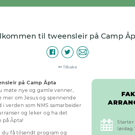
lkommen til tweensleir på Camp Åp
Facebook
Twitter
E-
Del
post
Tilbake
nsleir på Camp Åpta
du møte nye og gamle venner,
FA
ære mer om Jesus og spennende
ARRAN
land i verden som NMS samarbeider
urranser og leker og ha det
n på Åpta!
Starter
lørdag 
il du få tilsendt program og