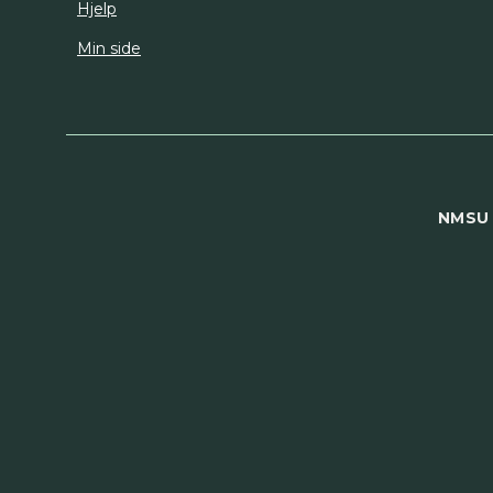
Hjelp
Min side
NMSU 