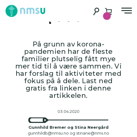
Hva skal vi finne
på nå?
På grunn av korona-
pandemien har de fleste
familier plutselig fått mye
mer tid til å være sammen. Vi
har forslag til aktiviteter med
fokus på å dele. Last ned
gratis fra linken i denne
artikkelen.
03.04.2020
Gunnhild Bremer og Stina Neergård
gunnhildb@nmsu.no og stinane@nms.no