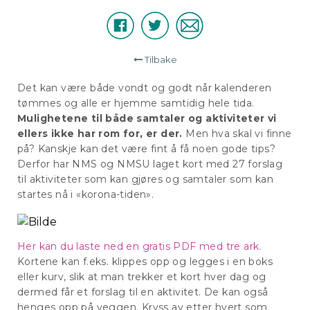
Facebook
Twitter
E-
Del
post
Tilbake
Det kan være både vondt og godt når kalenderen
tømmes og alle er hjemme samtidig hele tida.
Mulighetene til både samtaler og aktiviteter vi
ellers ikke har rom for, er der.
Men hva skal vi finne
på? Kanskje kan det være fint å få noen gode tips?
Derfor har NMS og NMSU laget kort med 27 forslag
til aktiviteter som kan gjøres og samtaler som kan
startes nå i «korona-tiden».
Her kan du laste ned en gratis PDF med tre ark.
Kortene kan f.eks. klippes opp og legges i en boks
eller kurv, slik at man trekker et kort hver dag og
dermed får et forslag til en aktivitet. De kan også
henges opp på veggen. Kryss av etter hvert som