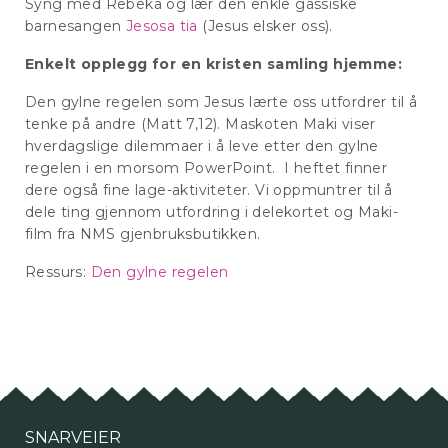
Syng med Rebeka og lær den enkle gassiske
barnesangen
Jesosa tia
(Jesus elsker oss).
Enkelt opplegg for en kristen samling hjemme:
Den gylne regelen som Jesus lærte oss utfordrer til å
tenke på andre (Matt 7,12). Maskoten Maki viser
hverdagslige dilemmaer i å leve etter den gylne
regelen i en morsom PowerPoint. I heftet finner
dere også fine lage-aktiviteter. Vi oppmuntrer til å
dele ting gjennom utfordring i delekortet og Maki-
film fra NMS gjenbruksbutikken.
Ressurs:
Den gylne regelen
SNARVEIER