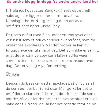
Se andre blogg-innlegg fra andre andre land her
I Thailands hovedstad Bangkok finnes det et helt
nabolag som ligger under en motorveibru.
Nabolaget heter Nong Mai og er en del av et
området som heter Klong Toey.
Det som er fint med å bo under en motorvei er at
veien blir som et tak over deler av området, som for
eksempel lekeplassen. Når det regner så kan du
fortsatt leke der uten å bli våt. Det som ikke er så fint,
er at det er så mye støv som faller ned fra veien,
støvet etter alle bilene som passerer området hver
dag. Det er veldig mye forurensing.
Dersom du besøker dette nabolaget, så vil du se at
de som bor der bor i små skur. Mange kaller dette
området et slumområde, men det liker ikke de som
bor der, så vi kaller det heller for lokalsamfunnet eller
nabolaget. I Nong Mai så bor det mange familier, og