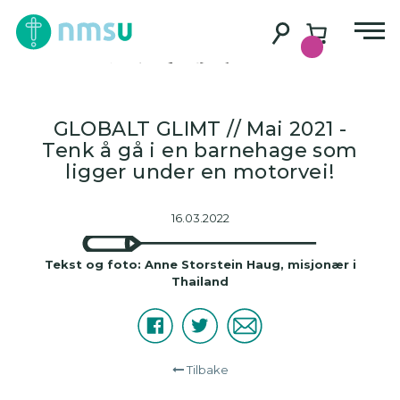
Innlegg 2/21 –
Thailand
GLOBALT GLIMT // Mai 2021 -
Tenk å gå i en barnehage som
ligger under en motorvei!
16.03.2022
Tekst og foto: Anne Storstein Haug, misjonær i
Thailand
Facebook
Twitter
E-
Del
post
Tilbake