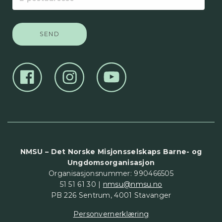
postadresse
NMSU – Det Norske Misjonsselskaps Barne- og
Ungdomsorganisasjon
Organisasjonsnummer: 990466505
51 51 61 30 |
nmsu@nmsu.no
PB 226 Sentrum, 4001 Stavanger
Personvernerklæring