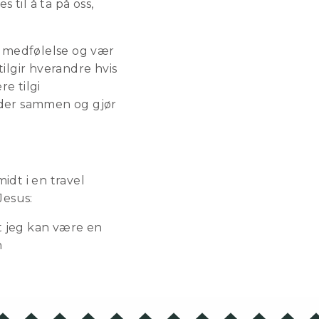
til å ta på oss,
ig medfølelse og vær
lgir hverandre hvis
e tilgi
inder sammen og gjør
idt i en travel
Jesus:
at jeg kan være en
n