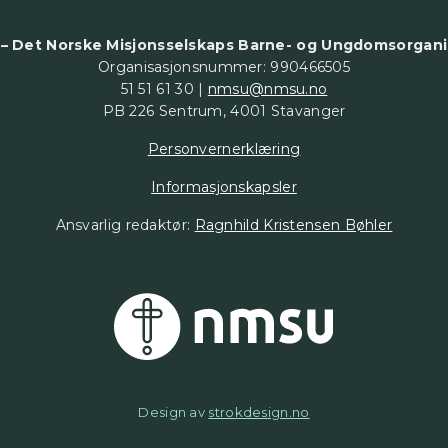
– Det Norske Misjonsselskaps Barne- og Ungdomsorgani
Organisasjonsnummer: 990466505
51 51 61 30 |
nmsu@nmsu.no
PB 226 Sentrum, 4001 Stavanger
Personvernerklæring
Informasjonskapsler
Ansvarlig redaktør:
Ragnhild Kristensen Bøhler
Design av
strokdesign.no