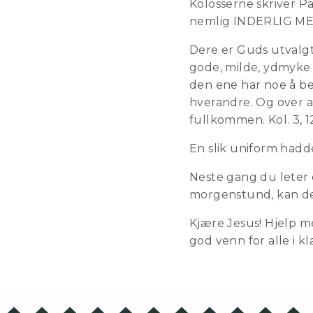
Kolosserne skriver Pa
nemlig INDERLIG M
Dere er Guds utvalgte
gode, milde, ydmyke 
den ene har noe å beb
hverandre. Og over a
fullkommen. Kol. 3, 1
En slik uniform hadde
Neste gang du leter e
morgenstund, kan det
Kjære Jesus! Hjelp me
god venn for alle i 