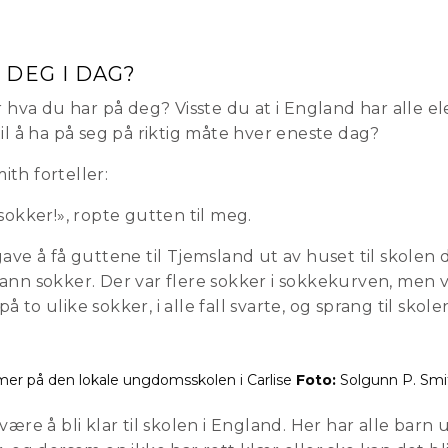
 DEG I DAG?
va du har på deg? Visste du at i England har alle e
il å ha på seg på riktig måte hver eneste dag?
th forteller:
sokker!», ropte gutten til meg.
gave å få guttene til Tjemsland ut av huset til skole
nn sokker. Der var flere sokker i sokkekurven, men vi
 på to ulike sokker, i alle fall svarte, og sprang til skole
mer på den lokale ungdomsskolen i Carlise
Foto:
Solgunn P. Smi
være å bli klar til skolen i England. Her har alle barn 