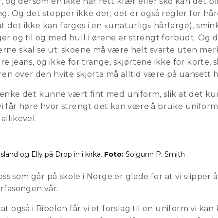
, og dersom en ikke har rett klær eller sko kan det b
tting. Og det stopper ikke der; det er også regler for håre
 at det ikke kan farges i en «unaturlig» hårfarge), smin
r og til og med hull i ørene er strengt forbudt. Og d
ne skal se ut; skoene må være helt svarte uten merk
jeans, og ikke for trange, skjørtene ikke for korte, sl
ren over den hvite skjorta må alltid være på uansett h
enke det kunne vært fint med uniform, slik at det k
 får høre hvor strengt det kan være å bruke uniform, 
 allikevel.
land og Elly på Drop in i kirka.
Foto:
Solgunn P. Smith
oss som går på skole i Norge er glade for at vi slipper 
rfasongen vår.
 også i Bibelen får vi et forslag til en uniform vi kan kl