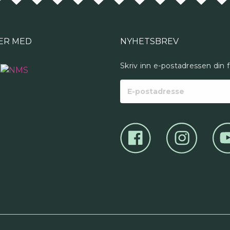
ER MED
NYHETSBREV
Skriv inn e-postadressen din 
E-
postadresse