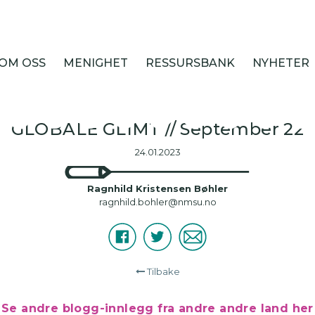
g 3/22 – En
OM OSS
MENIGHET
RESSURSBANK
NYHETER
GLOBALE GLIMT // September 22
24.01.2023
Ragnhild Kristensen Bøhler
ragnhild.bohler@nmsu.no
Facebook
Twitter
E-
Del
post
Tilbake
Se andre blogg-innlegg fra andre andre land her