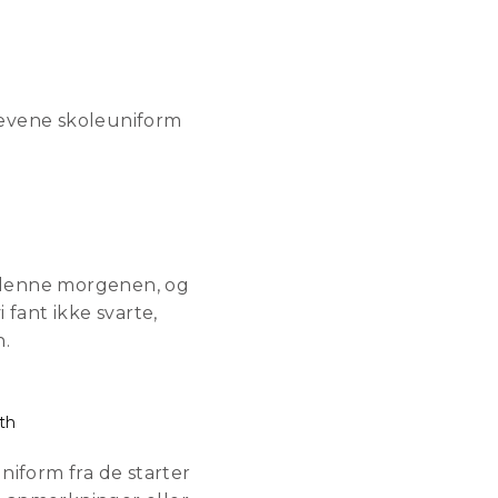
levene skoleuniform
n denne morgenen, og
 fant ikke svarte,
n.
th
uniform fra de starter