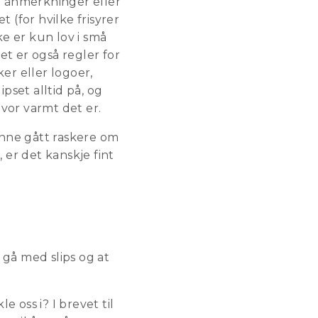
li anmerkninger eller
t (for hvilke frisyrer
ke er kun lov i små
et er også regler for
er eller logoer,
ipset alltid på, og
vor varmt det er.
unne gått raskere om
er det kanskje fint
å gå med slips og at
e oss i? I brevet til