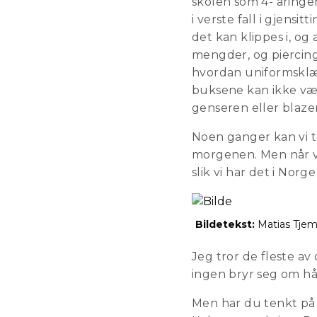
skolen som 4- åringer
i verste fall i gjensi
det kan klippes i, og
mengder, og piercinge
hvordan uniformsklær
buksene kan ikke være 
genseren eller blaze
Noen ganger kan vi t
morgenen. Men når vi
slik vi har det i Norge
Bildetekst:
Matias Tjems
Jeg tror de fleste av 
ingen bryr seg om hå
Men har du tenkt på at