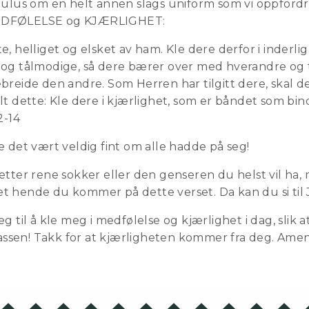
ulus om en helt annen slags uniform som vi oppfordres 
EDFØLELSE og KJÆRLIGHET:
, helliget og elsket av ham. Kle dere derfor i inderl
og tålmodige, så dere bærer over med hverandre og ti
reide den andre. Som Herren har tilgitt dere, skal der
lt dette: Kle dere i kjærlighet, som er båndet som b
2-14
 det vært veldig fint om alle hadde på seg!
tter rene sokker eller den genseren du helst vil ha, m
 hende du kommer på dette verset. Da kan du si til 
g til å kle meg i medfølelse og kjærlighet i dag, slik 
klassen! Takk for at kjærligheten kommer fra deg. Ame