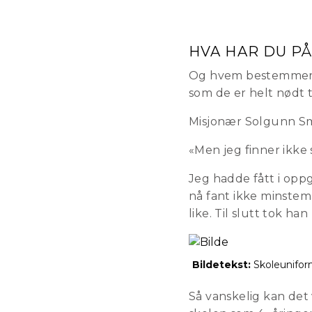
HVA HAR DU PÅ
Og hvem bestemmer h
som de er helt nødt t
Misjonær Solgunn Smi
«Men jeg finner ikke 
Jeg hadde fått i opp
nå fant ikke minstema
like. Til slutt tok han
Bildetekst:
Skoleunifor
Så vanskelig kan det 