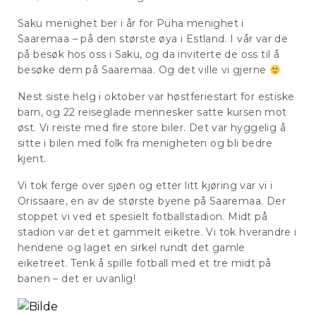
Saku menighet ber i år for Püha menighet i
Saaremaa – på den største øya i Estland. I vår var de
på besøk hos oss i Saku, og da inviterte de oss til å
besøke dem på Saaremaa. Og det ville vi gjerne
Nest siste helg i oktober var høstferiestart for estiske
barn, og 22 reiseglade mennesker satte kursen mot
øst. Vi reiste med fire store biler. Det var hyggelig å
sitte i bilen med folk fra menigheten og bli bedre
kjent.
Vi tok ferge over sjøen og etter litt kjøring var vi i
Orissaare, en av de største byene på Saaremaa. Der
stoppet vi ved et spesielt fotballstadion. Midt på
stadion var det et gammelt eiketre. Vi tok hverandre i
hendene og laget en sirkel rundt det gamle
eiketreet. Tenk å spille fotball med et tre midt på
banen – det er uvanlig!