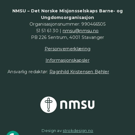
NMSU – Det Norske Misjonsselskaps Barne- og
Ungdomsorganisasjon
Organisasjonsnummer: 990466505
51 51 61 30 |
nmsu@nmsu.no
PB 226 Sentrum, 4001 Stavanger
Personvernerklæring
Informasjonskapsler
Ansvarlig redaktør:
Ragnhild Kristensen Bøhler
Design av
strokdesign.no