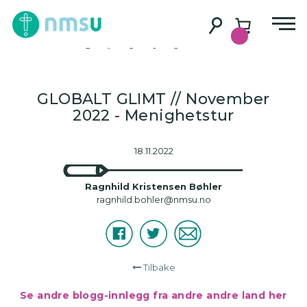
Innlegg 3/22 –
Estland
GLOBALT GLIMT // November
2022 - Menighetstur
18.11.2022
Ragnhild Kristensen Bøhler
ragnhild.bohler@nmsu.no
Facebook
Twitter
E-
Del
post
Tilbake
Se andre blogg-innlegg fra andre andre land her