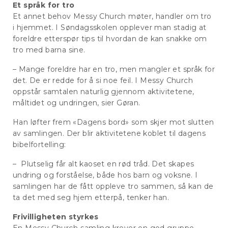
Et språk for tro
Et annet behov Messy Church møter, handler om tro
i hjemmet. I Søndagsskolen opplever man stadig at
foreldre etterspør tips til hvordan de kan snakke om
tro med barna sine.
– Mange foreldre har en tro, men mangler et språk for
det. De er redde for å si noe feil. I Messy Church
oppstår samtalen naturlig gjennom aktivitetene,
måltidet og undringen, sier Gøran.
Han løfter frem «Dagens bord» som skjer mot slutten
av samlingen. Der blir aktivitetene koblet til dagens
bibelfortelling:
– Plutselig får alt kaoset en rød tråd. Det skapes
undring og forståelse, både hos barn og voksne. I
samlingen har de fått oppleve tro sammen, så kan de
ta det med seg hjem etterpå, tenker han.
Frivilligheten styrkes
En Messy Church-samling krever en god gruppe