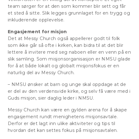
team sørger for at den som kommer blir sett og får
et sted å sitte. Slik legges grunnlaget for en trygg og
inkluderende opplevelse.
Engasjement for misjon
Det at Messy Church også appellerer godt til folk
som ikke går så ofte i kirken, kan bidra til at det blir
lettere å invitere med seg naboen eller en venn på en
slik samling. Som misjonsorganisasjon er NMSU glade
for å at både lokalt og globalt misjonsfokus er en
naturlig del av Messy Church.
– NMSU ønsker at barn og unge skal oppdage at de
er del av den verdensvide kirke, og selv få være med i
Guds misjon, sier daglig leder i NMSU.
Messy Church kan være en gylden arena for å skape
engasjement rundt menighetens misjonsavtale.
Derfor er det lagt inn ulike aktiviteter og tips til
hvordan det kan settes fokus på misjonsavtalen.