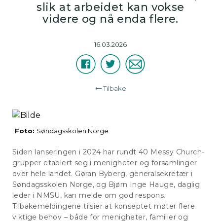
slik at arbeidet kan vokse
videre og nå enda flere.
16.03.2026
Facebook
Twitter
E-
Del
post
Tilbake
Foto:
Søndagsskolen Norge
Siden lanseringen i 2024 har rundt 40 Messy Church-
grupper etablert seg i menigheter og forsamlinger
over hele landet. Gøran Byberg, generalsekretær i
Søndagsskolen Norge, og Bjørn Inge Hauge, daglig
leder i NMSU, kan melde om god respons.
Tilbakemeldingene tilsier at konseptet møter flere
viktige behov – både for menigheter, familier og