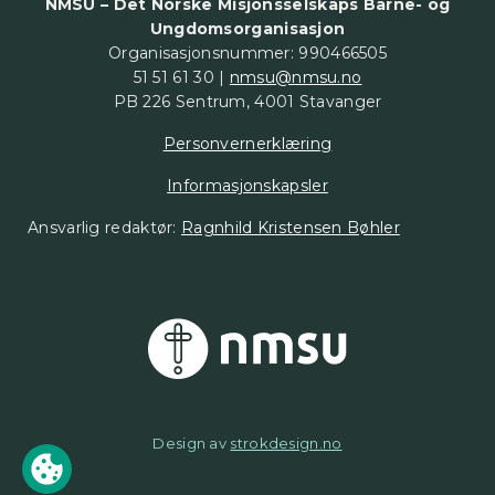
NMSU – Det Norske Misjonsselskaps Barne- og
Ungdomsorganisasjon
Organisasjonsnummer: 990466505
51 51 61 30 |
nmsu@nmsu.no
PB 226 Sentrum, 4001 Stavanger
Personvernerklæring
Informasjonskapsler
Ansvarlig redaktør:
Ragnhild Kristensen Bøhler
Design av
strokdesign.no