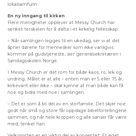
lokalsamfunn.
En ny inngang til kirken
Flere menigheter opplever at Messy Church har
senket terskelen for å delta i et kirkelig fellesskap.
– Når samlingen legges til en ukedag, ser vi at det
åpner dørene for mennesker som ikke vanligvis
kommer på gudstjeneste, sier generalsekretæren i
Søndagsskolen Norge.
I Messy Church er det rom for både kaos, ro, lek og
undring. Målet er at alle – enten man er 5 eller 75 år,
kirkevant eller ikke – skal kjenne at man både kan få
noe og bidra med noe i samlingen.
– Det er som å bli del av en storfamilie. Det skjer noe
godt når små og store får oppdage bibelfortellingene
sammen, og når hele kroppen og alle sanser får være
med, tenker han.
Velkomsten er en viktig del av konseptet: Et eget