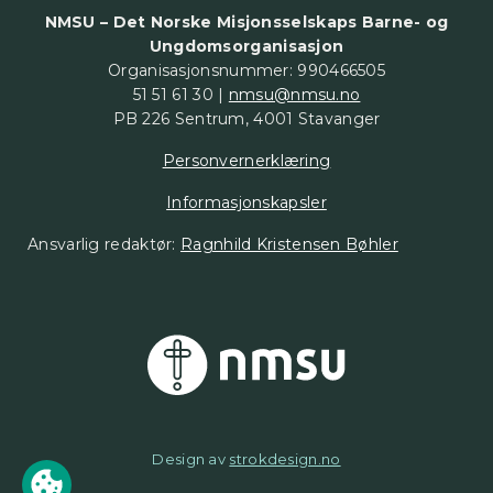
NMSU – Det Norske Misjonsselskaps Barne- og
Ungdomsorganisasjon
Organisasjonsnummer: 990466505
51 51 61 30 |
nmsu@nmsu.no
PB 226 Sentrum, 4001 Stavanger
Personvernerklæring
Informasjonskapsler
Ansvarlig redaktør:
Ragnhild Kristensen Bøhler
Design av
strokdesign.no