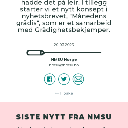
hadde det på leir. I tillegg
starter vi et nytt konsept i
nyhetsbrevet, "Månedens
grådis", som er et samarbeid
med Grådighetsbekjemper.
20.03.2023
NMSU Norge
nmsu@nmsu.no
Facebook
Twitter
E-
Del
post
Tilbake
SISTE NYTT FRA NMSU