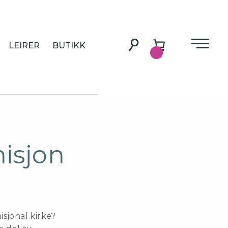
LEIRER
BUTIKK
isjon
ende
isjonal kirke?
0.