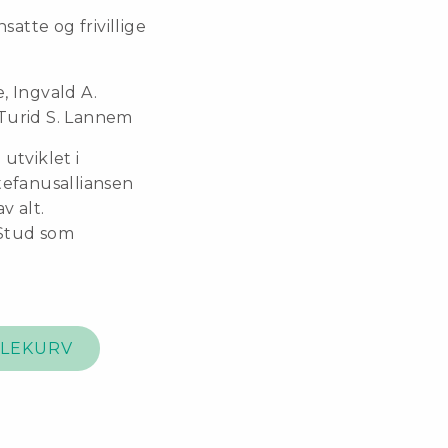
atte og frivillige
e, Ingvald A.
 Turid S. Lannem
 utviklet i
efanusalliansen
v alt.
-Stud som
DLEKURV