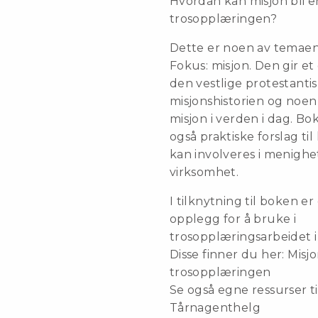
Hvordan kan misjon bli e
trosopplæringen?
Dette er noen av temaen
Fokus: misjon. Den gir et
den vestlige protestanti
misjonshistorien og noen
misjon i verden i dag. B
også praktiske forslag ti
kan involveres i menighe
virksomhet.
I tilknytning til boken er
opplegg for å bruke i
trosopplæringsarbeidet 
Disse finner du her: Misjo
trosopplæringen
Se også egne ressurser t
Tårnagenthelg