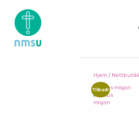
Hjem
/
Nettbutik
Tilbud!