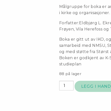
Målgruppe for boka er ans
i kirke og organisasjoner.
Forfatter:Eldbjørg L. Ekr
Frøyen, Vila Herefoss og
Boka er gitt ut av IKO, og
samarbeid med NMSU, St
og med støtte fra Størst a
Boken er godkjent av K
studieplan
88 på lager
Fokus:
LEGG I HAN
misjon
antall