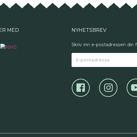
på
prod
ER MED
NYHETSBREV
Skriv inn e-postadressen din 
E-
postadresse