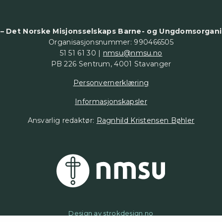
– Det Norske Misjonsselskaps Barne- og Ungdomsorgani
Organisasjonsnummer: 990466505
51 51 61 30 |
nmsu@nmsu.no
PB 226 Sentrum, 4001 Stavanger
Personvernerklæring
Informasjonskapsler
Ansvarlig redaktør:
Ragnhild Kristensen Bøhler
Design av
strokdesign.no