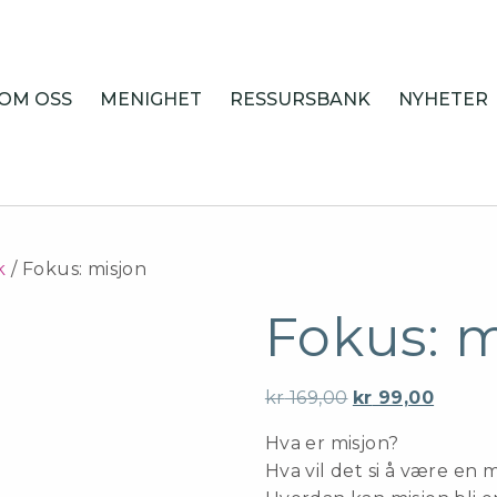
OM OSS
MENIGHET
RESSURSBANK
NYHETER
k
/ Fokus: misjon
Fokus: m
Opprinnelig
Nåvær
kr
169,00
kr
99,00
pris
pris
Hva er misjon?
var:
er:
Hva vil det si å være en m
kr 169,00.
kr 99,0