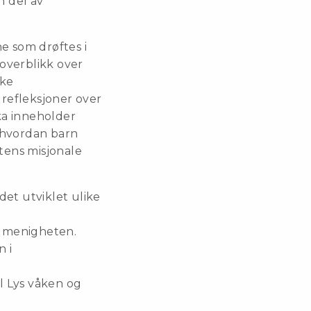
n del av
e som drøftes i
 overblikk over
ske
 refleksjoner over
oka inneholder
l hvordan barn
tens misjonale
 det utviklet ulike
i menigheten.
n i
il Lys våken og