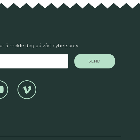
uktsiden
for å melde deg på vårt nyhetsbrev.