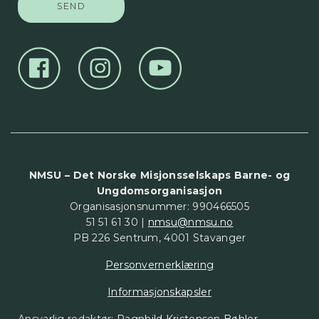
NMSU – Det Norske Misjonsselskaps Barne- og
Ungdomsorganisasjon
Organisasjonsnummer: 990466505
51 51 61 30 |
nmsu@nmsu.no
PB 226 Sentrum, 4001 Stavanger
Personvernerklæring
Informasjonskapsler
Ansvarlig redaktør:
Ragnhild Kristensen Bøhler