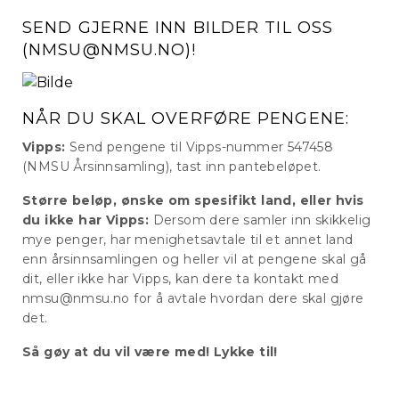
SEND GJERNE INN BILDER TIL OSS
(NMSU@NMSU.NO)!
NÅR DU SKAL OVERFØRE PENGENE:
Vipps:
Send pengene til Vipps-nummer 547458
(NMSU Årsinnsamling), tast inn pantebeløpet.
Større beløp, ønske om spesifikt land, eller hvis
du ikke har Vipps:
Dersom dere samler inn skikkelig
mye penger, har menighetsavtale til et annet land
enn årsinnsamlingen og heller vil at pengene skal gå
dit, eller ikke har Vipps, kan dere ta kontakt med
nmsu@nmsu.no for å avtale hvordan dere skal gjøre
det.
Så gøy at du vil være med! Lykke til!