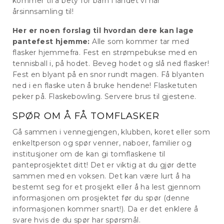
kommer til å bety for barn i landet vi har
årsinnsamling til!
Her er noen forslag til hvordan dere kan lage
pantefest hjemme:
Alle som kommer tar med
flasker hjemmefra. Fest en strømpebukse med en
tennisball i, på hodet. Beveg hodet og slå ned flasker!
Fest en blyant på en snor rundt magen. Få blyanten
ned i en flaske uten å bruke hendene! Flasketuten
peker på. Flaskebowling. Servere brus til gjestene.
SPØR OM Å FÅ TOMFLASKER
Gå sammen i vennegjengen, klubben, koret eller som
enkeltperson og spør venner, naboer, familier og
institusjoner om de kan gi tomflaskene til
panteprosjektet ditt! Det er viktig at du gjør dette
sammen med en voksen. Det kan være lurt å ha
bestemt seg for et prosjekt eller å ha lest gjennom
informasjonen om prosjektet før du spør (denne
informasjonen kommer snart!). Da er det enklere å
svare hvis de du spør har spørsmål.