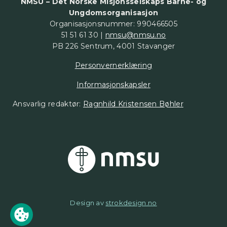
NMSU – Det Norske Misjonsselskaps Barne- og
Ungdomsorganisasjon
Organisasjonsnummer: 990466505
51 51 61 30 |
nmsu@nmsu.no
PB 226 Sentrum, 4001 Stavanger
Personvernerklæring
Informasjonskapsler
Ansvarlig redaktør:
Ragnhild Kristensen Bøhler
Design av
strokdesign.no