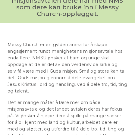
misjonsavtalen dere har med NMS
som dere kan bruke inn i Messy
Church-opplegget.
Messy Church er en gylden arena for å skape
engasjement rundt menighetens misjonsavtale hos
enda flere. NMSU ønsker at barn og unge skal
oppdage at de er del av den verdensvide kirke og
selv få være med i Guds misjon. Små og store kan ta
del i Guds misjon gjennom å dele evangeliet om
Jesus Kristus i ord og handling, ved å dele tro, tid, ting
og talent.
Det er mange måter å lære mer om både
misjonsavtale og det landet avtalen deres har fokus
på. Vi ønsker å hjelpe dere å spille på mange sanser
for å bli kjent med land og kultur, arbeidet dere er
med og støtter, og utfordre til å dele tro, tid, ting og