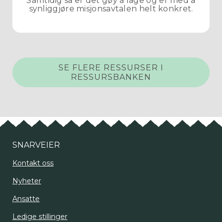
Samtidig så er det gøy å lage og er med å
synliggjøre misjonsavtalen helt konkret.
SE FLERE RESSURSER I
RESSURSBANKEN
SNARVEIER
Kontakt oss
Nyheter
Ansatte
Ledige stillinger