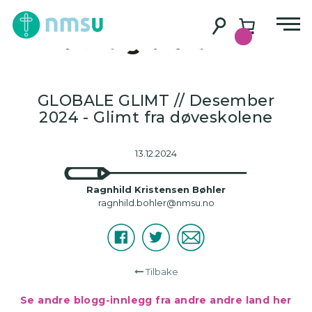
Innlegg 3/24 –
Madagaskar
GLOBALE GLIMT // Desember
2024 - Glimt fra døveskolene
13.12.2024
Ragnhild Kristensen Bøhler
ragnhild.bohler@nmsu.no
Facebook
Twitter
E-
Del
post
Tilbake
Se andre blogg-innlegg fra andre andre land her