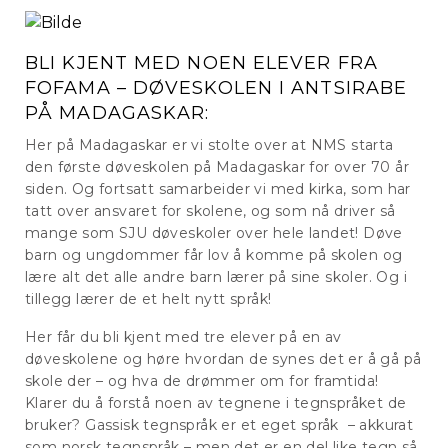
BLI KJENT MED NOEN ELEVER FRA
FOFAMA – DØVESKOLEN I ANTSIRABE
PÅ MADAGASKAR:
Her på Madagaskar er vi stolte over at NMS starta
den første døveskolen på Madagaskar for over 70 år
siden. Og fortsatt samarbeider vi med kirka, som har
tatt over ansvaret for skolene, og som nå driver så
mange som SJU døveskoler over hele landet! Døve
barn og ungdommer får lov å komme på skolen og
lære alt det alle andre barn lærer på sine skoler. Og i
tillegg lærer de et helt nytt språk!
Her får du bli kjent med tre elever på en av
døveskolene og høre hvordan de synes det er å gå på
skole der – og hva de drømmer om for framtida!
Klarer du å forstå noen av tegnene i tegnspråket de
bruker? Gassisk tegnspråk er et eget språk – akkurat
som norsk tegnspråk – men det er en del like tegn så