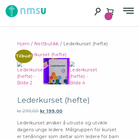
Hjem
/
Nettbutikk
/ Lederkurset (hefte)
Tilbud!
Lederkurset (hefte)
Opprinnelig
Nåværende
kr
299,00
kr
199,00
pris
pris
Lederkurset ønsker å utruste og utvikle
var:
er:
dagens unge ledere. Målgruppen for kurset
kr 299,00.
kr 199,00.
er tenåringer som deltar som ledere for barn