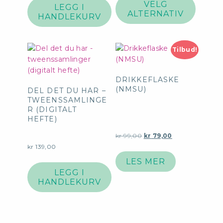
produk
VELG
LEGG I
har
ALTERNATIV
HANDLEKURV
flere
variante
Alterna
Tilbud!
kan
velges
på
DRIKKEFLASKE
(NMSU)
produk
DEL DET DU HAR –
TWEENSSAMLINGE
R (DIGITALT
HEFTE)
Opprinnelig
Nåværende
kr
99,00
kr
79,00
pris
pris
kr
139,00
var:
er:
LES MER
kr 99,00.
kr 79,00.
LEGG I
HANDLEKURV