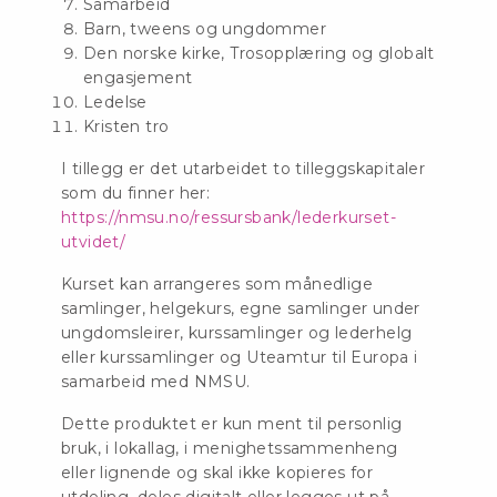
Samarbeid
Barn, tweens og ungdommer
Den norske kirke, Trosopplæring og globalt
engasjement
Ledelse
Kristen tro
I tillegg er det utarbeidet to tilleggskapitaler
som du finner her:
https://nmsu.no/ressursbank/lederkurset-
utvidet/
Kurset kan arrangeres som månedlige
samlinger, helgekurs, egne samlinger under
ungdomsleirer, kurssamlinger og lederhelg
eller kurssamlinger og Uteamtur til Europa i
samarbeid med NMSU.
Dette produktet er kun ment til personlig
bruk, i lokallag, i menighetssammenheng
eller lignende og skal ikke kopieres for
utdeling, deles digitalt eller legges ut på