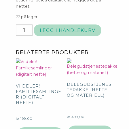
nettet.
77 på lager
Lederkurset
LEGG I HANDLEKURV
(hefte)
antall
RELATERTE PRODUKTER
DELEGUDSTJENES
VI DELER!
TEPAKKE (HEFTE
FAMILIESAMLINGE
OG MATERIELL)
R (DIGITALT
HEFTE)
kr
499,00
kr
199,00
Dette