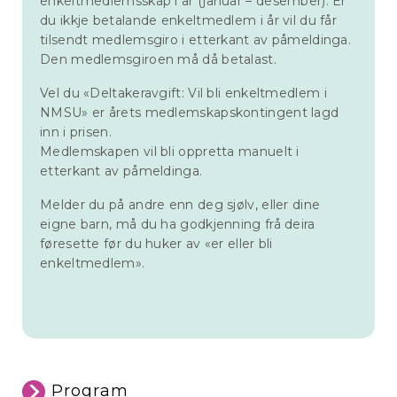
enkeltmedlemsskap i år (januar – desember). Er
du ikkje betalande enkeltmedlem i år vil du får
tilsendt medlemsgiro i etterkant av påmeldinga.
Den medlemsgiroen må då betalast.
Vel du «Deltakeravgift: Vil bli enkeltmedlem i
NMSU» er årets medlemskapskontingent lagd
inn i prisen.
Medlemskapen vil bli oppretta manuelt i
etterkant av påmeldinga.
Melder du på andre enn deg sjølv, eller dine
eigne barn, må du ha godkjenning frå deira
føresette før du huker av «er eller bli
enkeltmedlem».
Program