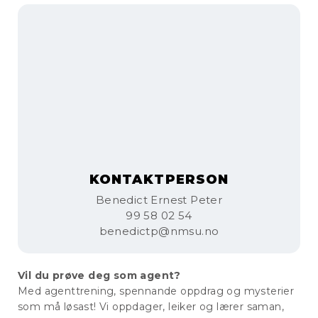
KONTAKTPERSON
Benedict Ernest Peter
99 58 02 54
benedictp@nmsu.no
Vil du prøve deg som agent?
Med agenttrening, spennande oppdrag og mysterier
som må løsast! Vi oppdager, leiker og lærer saman,