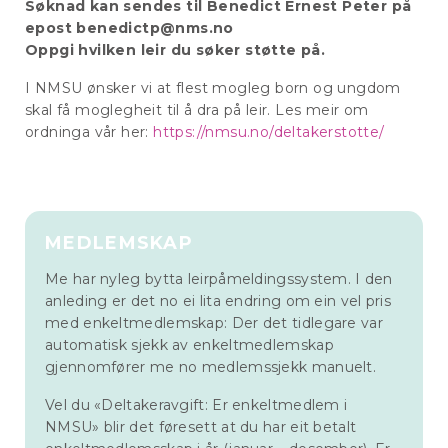
Søknad kan sendes til Benedict Ernest Peter på
epost benedictp@nms.no
Oppgi hvilken leir du søker støtte på.
I NMSU ønsker vi at flest mogleg born og ungdom
skal få moglegheit til å dra på leir. Les meir om
ordninga vår her:
https://nmsu.no/deltakerstotte/
MEDLEMSKAP
Me har nyleg bytta leirpåmeldingssystem. I den
anleding er det no ei lita endring om ein vel pris
med enkeltmedlemskap: Der det tidlegare var
automatisk sjekk av enkeltmedlemskap
gjennomfører me no medlemssjekk manuelt.
Vel du «Deltakeravgift: Er enkeltmedlem i
NMSU» blir det føresett at du har eit betalt