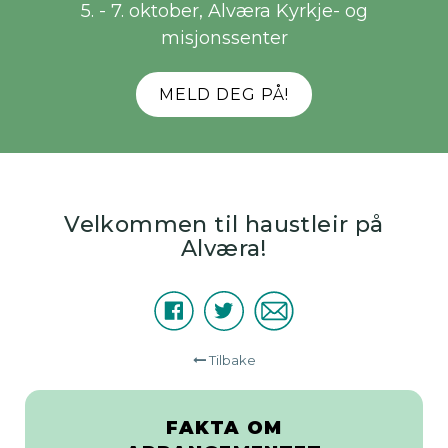
5. - 7. oktober
Alværa Kyrkje- og
misjonssenter
MELD DEG PÅ!
Velkommen til haustleir på
Alværa!
Facebook
Twitter
E-
Del
post
Tilbake
FAKTA OM