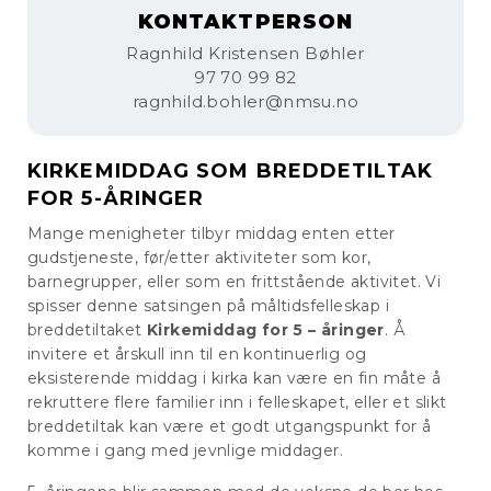
KONTAKTPERSON
Ragnhild Kristensen Bøhler
97 70 99 82
ragnhild.bohler@nmsu.no
KIRKEMIDDAG SOM BREDDETILTAK
FOR 5-ÅRINGER
Mange menigheter tilbyr middag enten etter
gudstjeneste, før/etter aktiviteter som kor,
barnegrupper, eller som en frittstående aktivitet. Vi
spisser denne satsingen på måltidsfelleskap i
breddetiltaket
Kirkemiddag for 5 – åringer
. Å
invitere et årskull inn til en kontinuerlig og
eksisterende middag i kirka kan være en fin måte å
rekruttere flere familier inn i felleskapet, eller et slikt
breddetiltak kan være et godt utgangspunkt for å
komme i gang med jevnlige middager.