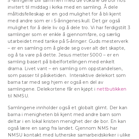
5 -åringene blir sammen med de voksne de bor hos
invitert til middag i kirka med en samling. Å dele
måltidsfelleskap er en god mulighet for å bli kjent
med andre som er i 5-åringenes kull. Det gir også
mulighet for å dele liv og å dele tro. Vi har ferdigstilt 3
samlinger som er enkle å gjennomføre, og særlig
utarbeidet med tanke på 5-åringer: Guds mesterverk
– er en samling om å glede seg over alt det skapte,
og å ta vare på dette. Jesus metter 5000 – er en
samling basert på bibelfortellingen med enkelt
drama. Livet vant – en samling om oppstandelsen,
som passer til påsketiden. Interaktive delekort som
barna tar med seg hjem er også en del av
samlingene. Delekortene får en kjøpt i
nettbutikken
til NMSU.
Samlingene innholder også et globalt glimt. Der kan
barna i menigheten bli kjent med andre barn som
deltar i en lokal kristen menighet der de bor. En kan
også lære en sang fra landet. Gjennom NMS har
NMSU kontakt med lutherske samarbeidskirker i ulike