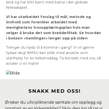
land og har blitt kjent med barna i det globale
fellesskapet.
Vi har utarbeidet forslag til mål, metode og
innhold som forenkler arbeidet med
menighetens trosopplæringsplan hvis man
velger å bruke det som breddetiltak.
Se hvordan
i boksen «Samlinger» lenger opp på siden
Trenger du hjelp til å komme i gang? Vi vil gjerne
hjelpe deg! NMSU kan stille med ansatte som
starthjelp for en kirkemiddag. Ta kontakt med oss, så
avtaler vi et møte!
SNAKK MED OSS!
Ønsker du uforpliktende samtale om opplegg og
oppstart av en kirkemiddag? Skriv deg inn så tar vi