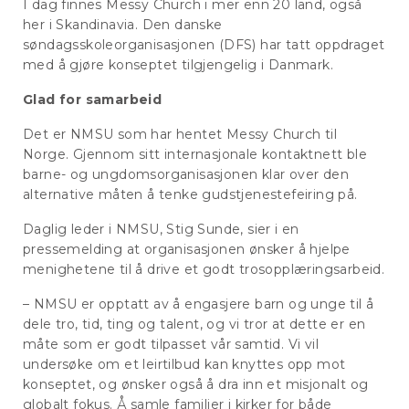
I dag finnes Messy Church i mer enn 20 land, også
her i Skandinavia. Den danske
søndagsskoleorganisasjonen (DFS) har tatt oppdraget
med å gjøre konseptet tilgjengelig i Danmark.
Glad for samarbeid
Det er NMSU som har hentet Messy Church til
Norge. Gjennom sitt internasjonale kontaktnett ble
barne- og ungdomsorganisasjonen klar over den
alternative måten å tenke gudstjenestefeiring på.
Daglig leder i NMSU, Stig Sunde, sier i en
pressemelding at organisasjonen ønsker å hjelpe
menighetene til å drive et godt trosopplæringsarbeid.
– NMSU er opptatt av å engasjere barn og unge til å
dele tro, tid, ting og talent, og vi tror at dette er en
måte som er godt tilpasset vår samtid. Vi vil
undersøke om et leirtilbud kan knyttes opp mot
konseptet, og ønsker også å dra inn et misjonalt og
globalt fokus. Å samle familier i kirker for både