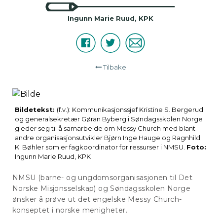
Ingunn Marie Ruud, KPK
Facebook
Twitter
E-
Del
post
Tilbake
Bildetekst:
(f.v.): Kommunikasjonssjef Kristine S. Bergerud
og generalsekretær Gøran Byberg i Søndagsskolen Norge
gleder seg til å samarbeide om Messy Church med blant
andre organisasjonsutvikler Bjørn Inge Hauge og Ragnhild
K. Bøhler som er fagkoordinator for ressurser i NMSU.
Foto:
Ingunn Marie Ruud, KPK
NMSU (barne- og ungdomsorganisasjonen til Det
Norske Misjonsselskap) og Søndagsskolen Norge
ønsker å prøve ut det engelske Messy Church-
konseptet i norske menigheter.