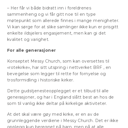
– Her får vi både bidratt inn i foreldrenes
sammenheng og vi får gitt noe til en type
møtepunkt som allerede finnes i mange menigheter.
Vi kan sørge for at slike samlinger ikke kun er prisgitt
enkelte ildsjelers engasjement, men kan gi det
kvalitet og varighet.
For alle generasjoner
Konseptet Messy Church, som kan oversettes til
«rotekirke», har sitt utspring i nettverket BRF , en
bevegelse som legger til rette for fornyelse og
trosformidling i historiske kirker.
Dette gudstjenesteopplegget er et tilbud til alle
generasjoner, og har i England slått best an hos de
som til vanlig ikke deltar på kirkelige aktiviteter.
At det skal være gøy med kirke, er en av de
grunnleggende verdiene i Messy Church. Det er ikke
opplegg kun beregnet på barn, men på at alle