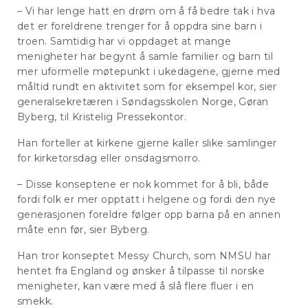
– Vi har lenge hatt en drøm om å få bedre tak i hva
det er foreldrene trenger for å oppdra sine barn i
troen. Samtidig har vi oppdaget at mange
menigheter har begynt å samle familier og barn til
mer uformelle møtepunkt i ukedagene, gjerne med
måltid rundt en aktivitet som for eksempel kor, sier
generalsekretæren i Søndagsskolen Norge, Gøran
Byberg, til Kristelig Pressekontor.
Han forteller at kirkene gjerne kaller slike samlinger
for kirketorsdag eller onsdagsmorro.
– Disse konseptene er nok kommet for å bli, både
fordi folk er mer opptatt i helgene og fordi den nye
generasjonen foreldre følger opp barna på en annen
måte enn før, sier Byberg.
Han tror konseptet Messy Church, som NMSU har
hentet fra England og ønsker å tilpasse til norske
menigheter, kan være med å slå flere fluer i en
smekk.