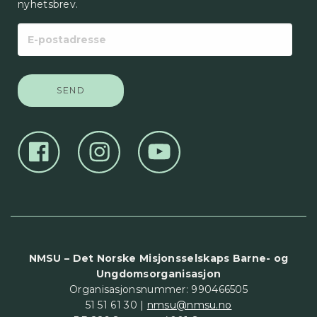
nyhetsbrev.
E-
postadresse
NMSU – Det Norske Misjonsselskaps Barne- og
Ungdomsorganisasjon
Organisasjonsnummer: 990466505
51 51 61 30 |
nmsu@nmsu.no