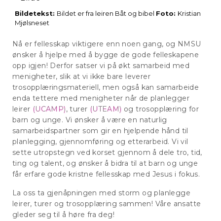
Bildetekst:
Bildet er fra leiren Båt og bibel
Foto:
Kristian
Mjølsneset
Nå er fellesskap viktigere enn noen gang, og NMSU
ønsker å hjelpe med å bygge de gode felleskapene
opp igjen! Derfor satser vi på økt samarbeid med
menigheter, slik at vi ikke bare leverer
trosopplæringsmateriell, men også kan samarbeide
enda tettere med menigheter når de planlegger
leirer
(UCAMP)
, turer
(UTEAM)
og trosopplæring for
barn og unge. Vi ønsker å være en naturlig
samarbeidspartner som gir en hjelpende hånd til
planlegging, gjennomføring og etterarbeid. Vi vil
sette utropstegn ved korset gjennom å dele tro, tid,
ting og talent, og ønsker å bidra til at barn og unge
får erfare gode kristne fellesskap med Jesus i fokus.
La oss ta gjenåpningen med storm og planlegge
leirer, turer og trosopplæring sammen! Våre ansatte
gleder seg til å høre fra deg!