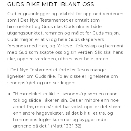
GUDS RIKE MIDT IBLANT OSS
Gud er grunnlegger og arkitekt for opp-ned-verdenen
som i Det Nye Testamentet er omtalt som
himmelriket og Guds rike. Guds rike er både
utgangspunktet, rammen og målet for Guds misjon.
Guds misjon er at vi og hele Guds skaperverk
forsones med Han, og får leve i fellesskap og harmoni
med Gud som skapte oss og sin verden. Slik skal hans
rike, oppned-verdenen, utbres over hele jorden.
I Det Nye Testamentet forteller Jesus mange
lignelser om Guds rike. To av disse er lignelsene om
sennepsfrøet og om surdeigen:
”Himmelriket er likt et sennepsfrø som en mann
tok og sådde i åkeren sin. Det er mindre enn noe
annet frø, men når det har vokst opp, er det større
enn andre hagevekster, så det blir til et tre, og
himmelens fugler kommer og bygger rede i
grenene på det.” (Matt 13,31-32)