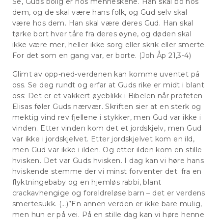
Se, Guds bolig er hos menneskene. Han skal bo hos
dem, og de skal være hans folk, og Gud selv skal
være hos dem. Han skal være deres Gud. Han skal
tørke bort hver tåre fra deres øyne, og døden skal
ikke være mer, heller ikke sorg eller skrik eller smerte.
For det som en gang var, er borte. (Joh Åp 21,3-4)
Glimt av opp-ned-verdenen kan komme uventet på
oss. Se deg rundt og erfar at Guds rike er midt i blant
oss: Det er et vakkert øyeblikk i Bibelen når profeten
Elisas føler Guds nærvær. Skriften sier at en sterk og
mektig vind rev fjellene i stykker, men Gud var ikke i
vinden. Etter vinden kom det et jordskjelv, men Gud
var ikke i jordskjelvet. Etter jordskjelvet kom en ild,
men Gud var ikke i ilden. Og etter ilden kom en stille
hvisken. Det var Guds hvisken. I dag kan vi høre hans
hviskende stemme der vi minst forventer det: fra en
flyktningebaby og en hjemløs rabbi, blant
crackavhengige og foreldreløse barn – det er verdens
smertesukk. (…)”En annen verden er ikke bare mulig,
men hun er på vei. På en stille dag kan vi høre henne