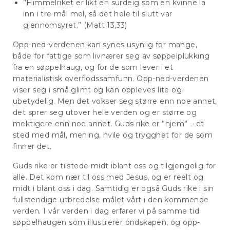
”Himmelriket er likt en surdeig som en kvinne la
inn i tre mål mel, så det hele til slutt var
gjennomsyret.” (Matt 13,33)
Opp-ned-verdenen kan synes usynlig for mange,
både for fattige som livnærer seg av søppelplukking
fra en søppelhaug, og for de som lever i et
materialistisk overflodssamfunn. Opp-ned-verdenen
viser seg i små glimt og kan oppleves lite og
ubetydelig. Men det vokser seg større enn noe annet,
det sprer seg utover hele verden og er større og
mektigere enn noe annet. Guds rike er ”hjem” – et
sted med mål, mening, hvile og trygghet for de som
finner det.
Guds rike er tilstede midt iblant oss og tilgjengelig for
alle. Det kom nær til oss med Jesus, og er reelt og
midt i blant oss i dag. Samtidig er også Guds rike i sin
fullstendige utbredelse målet vårt i den kommende
verden. I vår verden i dag erfarer vi på samme tid
søppelhaugen som illustrerer ondskapen, og opp-