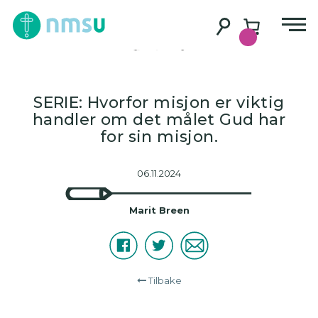
Misjon – hvorfor
det?
SERIE: Hvorfor misjon er viktig
handler om det målet Gud har
for sin misjon.
06.11.2024
Marit Breen
Facebook
Twitter
E-
Del
post
Tilbake