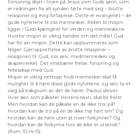
Forsoning skjer i troen på Jesus som Guds sønn, som
er redningen fra alt synden førte med seg – brutte
relasjoner og evig fortapelse. Dette er evangeliet – de
gode nyhetene til oss mennesker. Kilden til misjon
ligger i Guds kjærlighet for verden og menneskene.
Hvorfor misjon er viktig handler om det målet Gud
har for sin misjon. Dette kan oppsummeres som
følger: Gjenopprettelse av brutte relasjoner –
relasjonen til: Gud, oss selv, medmennesker og
skaperverket. Det innebærer frelse, forsoning og
fellesskap med Gud.
Misjon er viktig nettopp fordi mennesker skal få
mulighet til å høre disse gode nyhetene, og selv ta et
valg på bakgrunn av det de hører. Paulus skriver:
Hver den som påkaller Herrens navn, skal bli frelst.
Men hvordan kan de påkalle en de ikke tror på?
Hvordan kan de tro på en de ikke har hørt om? Og
hvordan kan de høre uten at noen forkynner? Og
hvordan kan de forkynne hvis de ikke er utsendt?
(Rom 10,14-15)