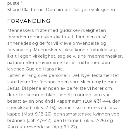
puste.”
Shane Clairborne, Den uimotståelige revolusjonen
FORVANDLING
Menneskers møte med gudsrikevirkeligheten
forandrer menneskers liv totalt, fordi den er så
annerledes og derfor vil kreve omvendelse og
forvandling. Mennesker vil ikke kunne forholde seg
likt til egen virkelighet, seg selv, sine medmennesker,
naturen eller omverden etter et møte med den
levende Gud og Hans rike.
Listen er lang over personer i Det Nye Testamentet
som bekrefter forvandlingen som skjer i møte med
Jesus. Disiplene er noen av de første vi hører om,
deretter kommer blant annet: mannen som var
besatt av en ond ånd i Kapernaum (Luk 4,31-44), den
spedalske (Luk 5,12-16), kvinnen som rørte ved Jesu
kappe (Matt 9,18-26), den samaritanske kvinnen ved
brønnen (Joh 4,7-42), den lamme (Luk 5,17-26) og
Paulus’ omvendelse (Apg 9,1-22).