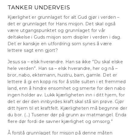
TANKER UNDERVEIS
Kjærlighet er grunnlaget for alt Gud gjør i verden –
det er grunnlaget for Hans misjon. Det skal også
være utgangspunktet og grunnlaget for vår
deltakelse i Guds misjon som disipler i verden i dag.
Det er kanskje en utfordring som synes å være
lettere sagt enn gjort?
Jesus sa – elsk hverandre. Han sa ikke ”Du skal elske
hele verden”. Han sa – elsk hverandre, her og nå –
bror, nabo, ektemann, hustru, barn, gamle. Det er
lettere å gi en kopp ris for å stille sulten i et fremmed
land, enn å hindre ensomhet og smerte for den nabo
ingen holder av. Lukk kjærligheten inn i ditt hjem, for
det er der den innbyrdes kraft skal stå sin prøve. Gjør
ditt hjem til et kraftfelt. Kjærligheten må begynne der
du bor. (…) Tusener dør på grunn av matmangel. Enda
flere dør fordi de savner kjærlighet og omsorg.”
Å forstå grunnlaget for misjon på denne måten