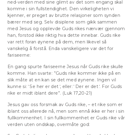
ned-verden med sine glimt av det som engang skal
komme i sin fullstendighet. Den virkeligheten vi
kjenner, er preget av brutte relasjoner som synden
bærer med seg. Selv disiplene som gikk sammen
med Jesus og opplevde Guds rikes nærvær gjennom
han, forstod ikke riktig hva dette innebar. Guds rike
var rett foran øynene på dem, men likevel så
vanskelig å forstå. Enda vanskeligere var det for
fariseerne:
En gang spurte fariseerne Jesus når Guds rike skulle
komme. Han svarte: ”Guds rike kommer ikke på en
slik måte at en kan se det med øynene. Ingen vil
kunne si: ̕ Se her er det ̓, eller: ̕ Der er det ̕. For Guds
rike er midt iblant dere”. (Luk 17,20-21)
Jesus gav oss forsmak av Guds rike, – et rike som er
iblant oss allerede nå, men som ennå ikke er her i sin
fullkommenhet. I sin fullkommenhet er Guds rike vår
verden uten ondskap, overmåte god: