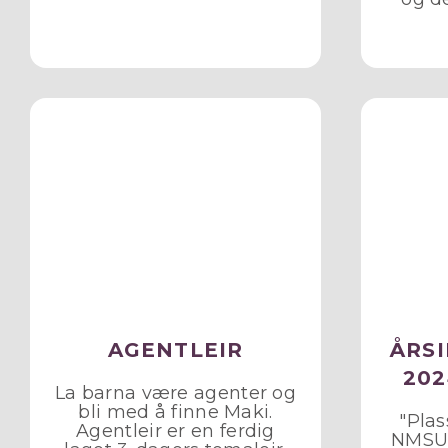
AGENTLEIR
ÅRS
202
La barna være agenter og
bli med å finne Maki.
"Plas
Agentleir er en ferdig
NMSU 