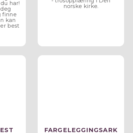
- trosopplæring i Den
du har!
norske kirke.
 deg
 finne
en kan
ser best
FEST
FARGELEGGINGSARK