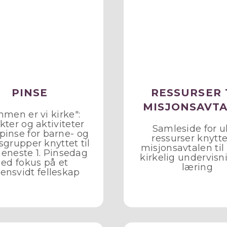
PINSE
RESSURSER 
MISJONSAVT
men er vi kirke":
ter og aktiviteter
Samleside for u
pinse for barne- og
ressurser knyttet
grupper knyttet til
misjonsavtalen til 
jeneste 1. Pinsedag
kirkelig undervisn
ed fokus på et
læring
ensvidt felleskap