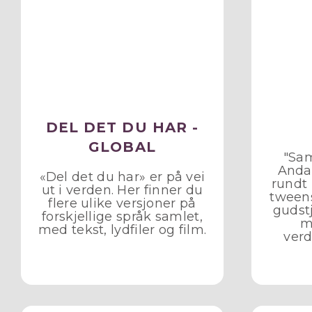
DEL DET DU HAR -
GLOBAL
"Sam
Andak
«Del det du har» er på vei
rundt 
ut i verden. Her finner du
tweens
flere ulike versjoner på
gudst
forskjellige språk samlet,
m
med tekst, lydfiler og film.
verd