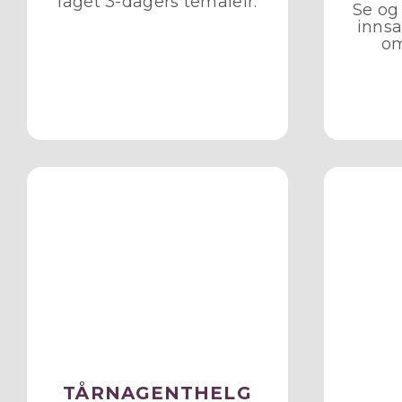
laget 3-dagers temaleir.
Se og 
innsa
om
TÅRNAGENTHELG