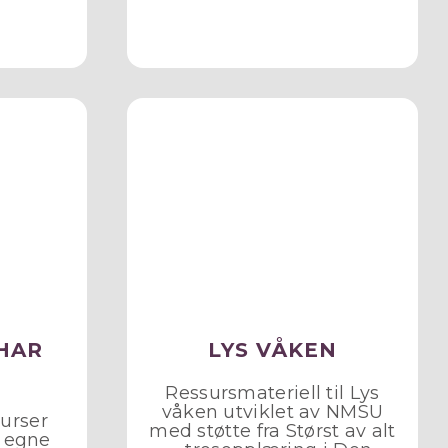
HAR
LYS VÅKEN
Ressursmateriell til Lys
våken utviklet av NMSU
surser
med støtte fra Størst av alt
t egne