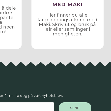
MED MAKI
 å dele
ordrer
Her finner du alle
å pante
fargeleggingsarkene med
le
Maki. Skriv ut og bruk på
d noen
leir eller samlinger i
em!
menigheten.
for å melde deg på vårt nyhetsbrev.