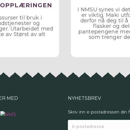
SOPPLÆRINGEN
I NMSU synes vi det
er viktig. Maki utf
surser til bruk i
derfor nå deg til 
dstjenester og
flasker og de
ger. Utarbeidet med
pantepengene me
te av Størst av alt
som trenger d
ER MED
NYHETSBREV
Skriv inn e-postadressen din 
E-