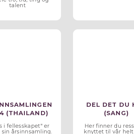
talent
INNSAMLINGEN
DEL DET DU 
4 (THAILAND)
(SANG)
s i fellesskapet" er
Her finner du res
sin årsinnsamling.
knyttet til vår hel