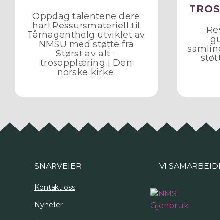
TRO
Oppdag talentene dere
har! Ressursmateriell til
Res
Tårnagenthelg utviklet av
gu
NMSU med støtte fra
samlin
Størst av alt -
støt
trosopplæring i Den
norske kirke.
SNARVEIER
VI SAMARBEID
Kontakt oss
Nyheter