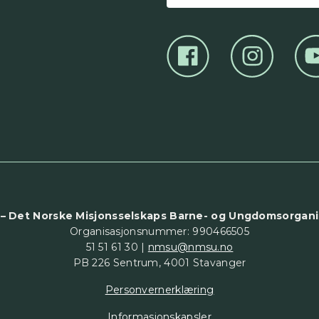
postadresse
– Det Norske Misjonsselskaps Barne- og Ungdomsorgani
Organisasjonsnummer: 990466505
51 51 61 30 |
nmsu@nmsu.no
PB 226 Sentrum, 4001 Stavanger
Personvernerklæring
Informasjonskapsler