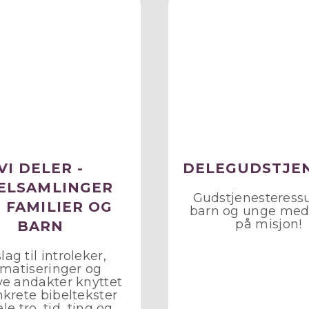
VI DELER -
DELEGUDSTJE
ELSAMLINGER
Gudstjenesteressu
 FAMILIER OG
barn og unge med
på misjon!
BARN
lag til introleker,
matiseringer og
ve andakter knyttet
onkrete bibeltekster
le tro, tid, ting og