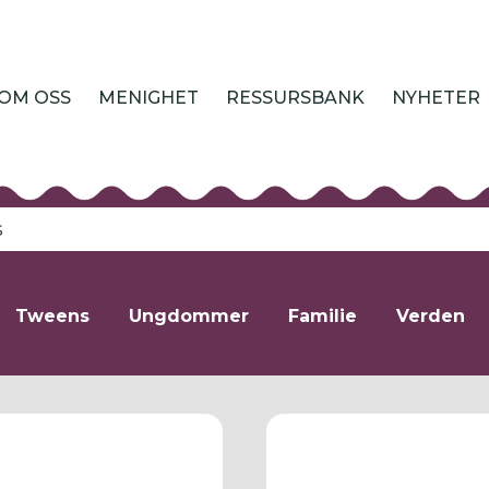
OM OSS
MENIGHET
RESSURSBANK
NYHETER
Ressursbank
Søk
etter
Tweens
Ungdommer
Familie
Verden